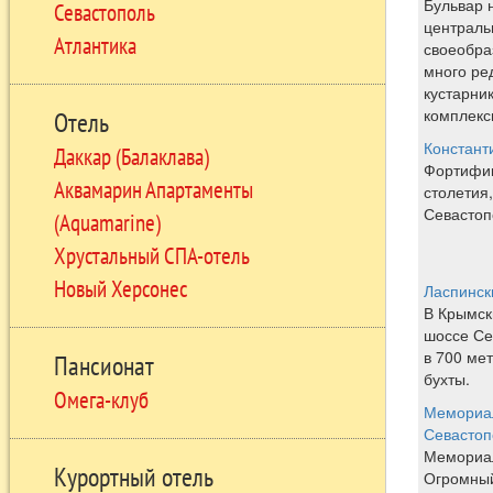
Бульвар 
Севастополь
централь
Атлантика
своеобра
много ре
кустарник
комплекс
Отель
Констант
Даккар (Балаклава)
Фортифик
Аквамарин Апартаменты
столетия
Севастоп
(Aquamarine)
Хрустальный СПА-отель
Новый Херсонес
Ласпинск
В Крымск
шоссе Се
в 700 ме
Пансионат
бухты.
Омега-клуб
Мемориал
Севастоп
Мемориал
Курортный отель
Огромный