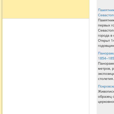
Памятник
Севастоп
Памятник
первых г
Севастоп
города в
Открыт 14
годовщин
Панорама
1854–1855
Панорамн
метров, 
экспозиц
столетия.
Покровск
Живописн
образец 
церковной