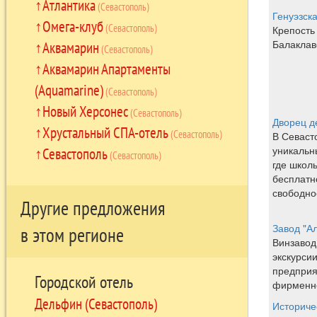
Атлантика
(Севастополь)
Генуэзск
Омега-клуб
(Севастополь)
Крепость
Балаклав
Аквамарин
(Севастополь)
Аквамарин Апартаменты
(Aquamarine)
(Севастополь)
Новый Херсонес
(Севастополь)
Дворец д
Хрустальный СПА-отель
(Севастополь)
В Севаст
уникальн
Севастополь
(Севастополь)
где школь
бесплатн
свободно
Другие предложения
Завод "А
в этом регионе
Винзавод
экскурси
предприя
Городской отель
фирменно
Дельфин (Севастополь)
Историче