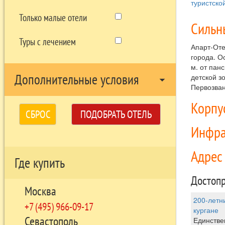
туристско
Только малые отели
Сильн
Туры с лечением
Апарт-Оте
города. О
м. от пан
Дополнительные условия
детской з
arrow_drop_down
Первозван
Корпу
СБРОС
ПОДОБРАТЬ ОТЕЛЬ
Инфра
Адре
Где купить
Достопр
Москва
200-летн
+7 (495) 966-09-17
кургане
Севастополь
Единстве