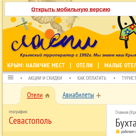
Открыть мобильную версию
Крымский туроператор с 1992г. Мы знаем наш Кры
КРЫМ: НАЛИЧИЕ МЕСТ
ОТЕЛИ
МАЛЫЕ ОТЕ
menu
АКЦИИ И СКИДКИ
КАК ОПЛАТИТЬ
ТУРИС
Авиабилеты
Отели
local_airport
home
Главная (Кр
Севастополь
Бухт
lock
работает 