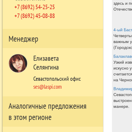
здесь и 
+7 (8692) 54-25-25
Отечеств
+7 (8692) 45-08-88
4-ый Бас
Четверты
Менеджер
важным 
(Городско
Балаклав
Елизавета
Узкий из
Селянгина
искусно у
считаетс
Севастопольский офис
на Черно
ses@laspi.com
Владимир
Севастоп
выстроен
Аналогичные предложения
манере.
в этом регионе