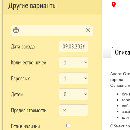
Другие варианты
location_on
language
clear
Дата заезда
Описа
Количество ночей
Апарт-Оте
Взрослых
города.
Основным
Детей
близ
гор
собс
Предел стоимости
зак
для
Есть в наличии
Объект п