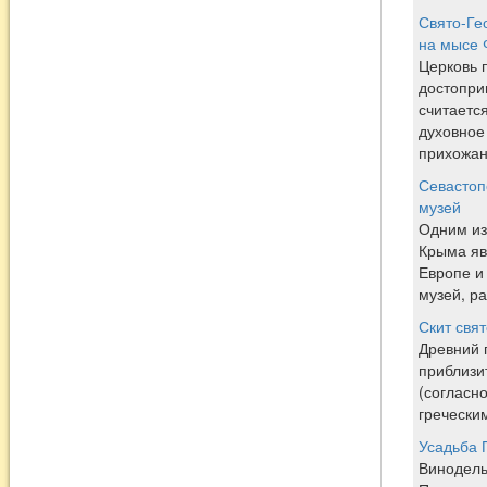
Свято-Ге
на мысе 
Церковь 
достопри
считаетс
духовное
прихожан 
Севастоп
музей
Одним из
Крыма яв
Европе и
музей, р
Скит свя
Древний 
приблизит
(согласн
гречески
Усадьба 
Винодель