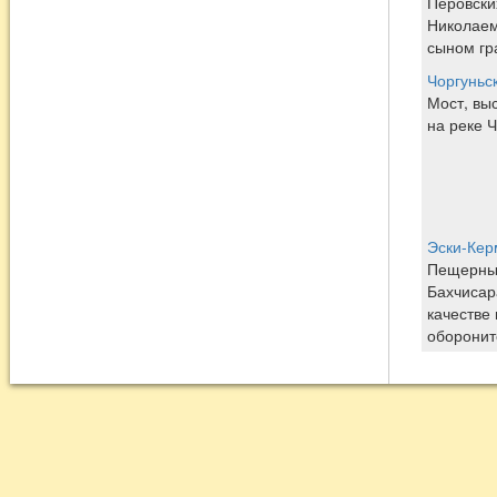
Перовски
Николаем
сыном гр
Чоргуньс
Мост, вы
на реке 
Эски-Кер
Пещерный
Бахчисара
качестве
оборонит