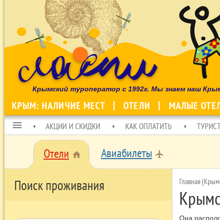
Крымский туроператор с 1992г. Мы знаем наш Кры
КРЫМ: НАЛИЧИЕ МЕСТ
ОТЕЛИ
МАЛЫЕ ОТЕ
menu
АКЦИИ И СКИДКИ
КАК ОПЛАТИТЬ
ТУРИС
Авиабилеты
Отели
local_airport
home
Главная (Крым
Поиск проживания
Крымс
Она располо