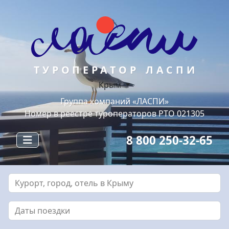
ТУРОПЕРАТОР ЛАСПИ
Крым
Группа компаний «ЛАСПИ»
Номер в реестре туроператоров РТО 021305
8 800 250-32-65
Курорт, город, отель в Крыму
Даты поездки