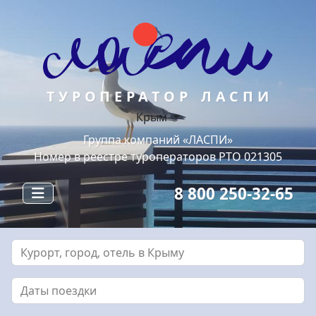
ТУРОПЕРАТОР ЛАСПИ
Крым
Группа компаний «ЛАСПИ»
Номер в реестре туроператоров РТО 021305
8 800 250-32-65
Курорт, город, отель в Крыму
Даты поездки