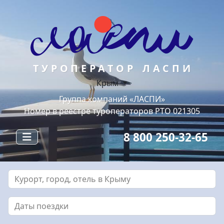
ТУРОПЕРАТОР ЛАСПИ
Крым
Группа компаний «ЛАСПИ»
Номер в реестре туроператоров РТО 021305
8 800 250-32-65
Курорт, город, отель в Крыму
Даты поездки