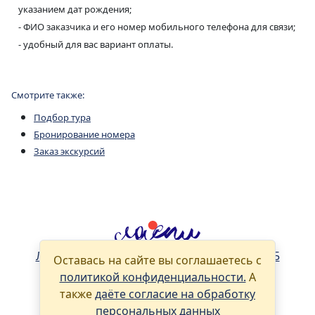
указанием дат рождения;
- ФИО заказчика и его номер мобильного телефона для связи;
- удобный для вас вариант оплаты.
Смотрите также:
Подбор тура
Бронирование номера
Заказ экскурсий
Ласпи в реестре туроператоров РТО 021305
Оставась на сайте вы соглашаетесь с
политикой конфиденциальности.
А
Связаться с нами
также
даёте согласие на обработку
персональных данных
Наша политика в отношении хранения и обработки