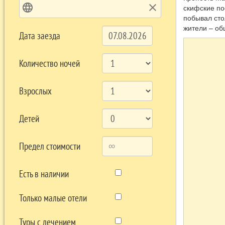
language
clear
скифские пос
побывал сто
жители – об
Дата заезда
Количество ночей
Взрослых
Детей
Предел стоимости
Есть в наличии
Только малые отели
Туры с лечением