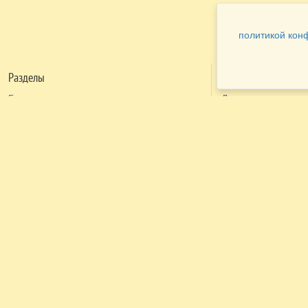
политикой кон
Разделы
Как заказать
Главная
Договора
Контакты
туристов
Мобильная версия
Бронирование
Все предложения
номера
Экскурсионные туры
Заказ
Достопримечательности Крыма
трансфера
Авиа
Заказ экскурсий
Туры за рубеж
Тематические страницы
Агентам
Политика в отношении обработки
персональных данных