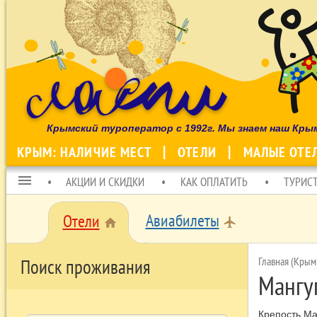
Крымский туроператор с 1992г. Мы знаем наш Кры
КРЫМ: НАЛИЧИЕ МЕСТ
ОТЕЛИ
МАЛЫЕ ОТЕ
menu
АКЦИИ И СКИДКИ
КАК ОПЛАТИТЬ
ТУРИС
Авиабилеты
Отели
local_airport
home
Главная (Крым
Поиск проживания
Мангу
Крепость Ма