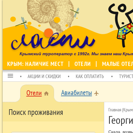
Крымский туроператор с 1992г. Мы знаем наш Кры
КРЫМ: НАЛИЧИЕ МЕСТ
ОТЕЛИ
МАЛЫЕ ОТЕ
menu
АКЦИИ И СКИДКИ
КАК ОПЛАТИТЬ
ТУРИС
Авиабилеты
Отели
local_airport
home
Главная (Крым
Поиск проживания
Георги
Скала, возв