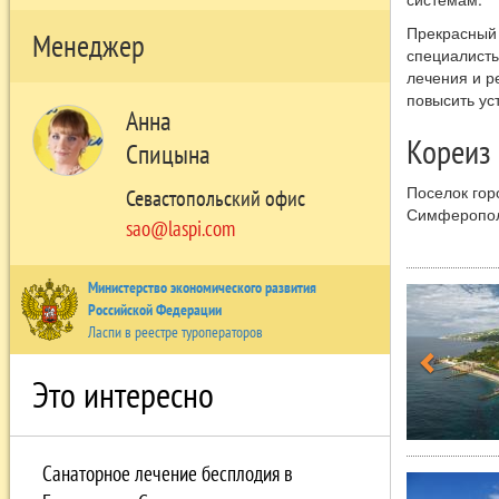
Прекрасный 
Менеджер
специалисты
лечения и р
повысить ус
Анна
Кореиз
Спицына
Поселок гор
Севастопольский офис
Симферополя
sao@laspi.com
Куреизе отно
находится о
старинную у
Министерство экономического развития
неороманско
Российской Федерации
Ласпи в реестре туроператоров
Это интересно
Санаторное лечение бесплодия в