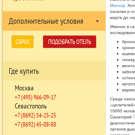
Мисхор
. Хо
поселки и го
марта до се
Дополнительные условия
arrow_drop_down
Именно в са
исследовани
СБРОС
ПОДОБРАТЬ ОТЕЛЬ
бронх
хронич
ишеми
гипеер
вегето
Где купить
заболе
остео
артроз
Москва
варико
+7 (495) 966-09-17
Среди панси
Севастополь
«целителей»
10000 челов
+7 (8692) 54-25-25
Cанаторий 
диагностиче
+7 (8692) 45-08-88
органов дых
системам.