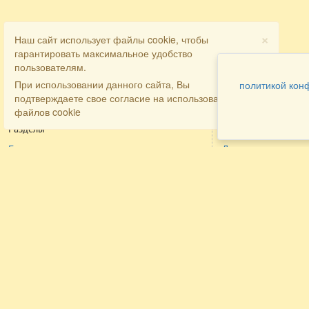
×
Наш сайт использует файлы cookie, чтобы
гарантировать максимальное удобство
пользователям.
При использовании данного сайта, Вы
политикой кон
подтверждаете свое согласие на использование
файлов cookie
Разделы
Как заказать
Главная
Договора
Контакты
туристов
Мобильная версия
Бронирование
Все предложения
номера
Экскурсионные туры
Заказ
Достопримечательности Крыма
трансфера
Авиа
Заказ экскурсий
Туры за рубеж
Тематические страницы
Агентам
Политика в отношении обработки
персональных данных