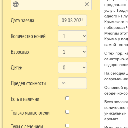
language
clear
предлагают 
услуг. Трад
одного из л
Дата заезда
Крымского п
побережья Ч
Многим этот
Количество ночей
Крыма у под
самой тепло
Взрослых
С тех пор, 
санаторно-к
оздоровлени
Детей
На сегодняш
современная
Предел стоимости
Основной пр
сердечно-со
Есть в наличии
Всех желающ
величествен
Только малые отели
уникальный к
аромат.
Туры с лечением
Именно в та