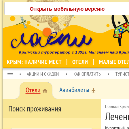
Открыть мобильную версию
Крымский туроператор с 1992г. Мы знаем наш Кры
КРЫМ: НАЛИЧИЕ МЕСТ
ОТЕЛИ
МАЛЫЕ ОТЕ
menu
АКЦИИ И СКИДКИ
КАК ОПЛАТИТЬ
ТУРИС
Авиабилеты
Отели
local_airport
home
Главная (Крым
Поиск проживания
Лечен
Курортный р