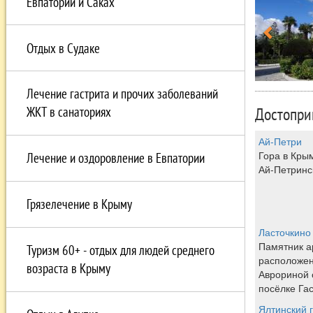
Евпатории и Саках
Отдых в Судаке
Лечение гастрита и прочих заболеваний
Достопри
ЖКТ в санаториях
Ай-Петри
Гора в Крым
Лечение и оздоровление в Евпатории
Ай-Петринс
Грязелечение в Крыму
Ласточкино
Памятник а
Туризм 60+ - отдых для людей среднего
расположен
возраста в Крыму
Аврориной 
посёлке Га
Ялтинский 