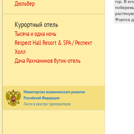
гор. В ег
Дюльбер
побережь
растянув
Фороса д
Курортный отель
Тысяча и одна ночь
Respect Hall Resort & SPA / Респект
Холл
Дача Рахманинов бутик-отель
Министерство экономического развития
Российской Федерации
Ласпи в реестре туроператоров