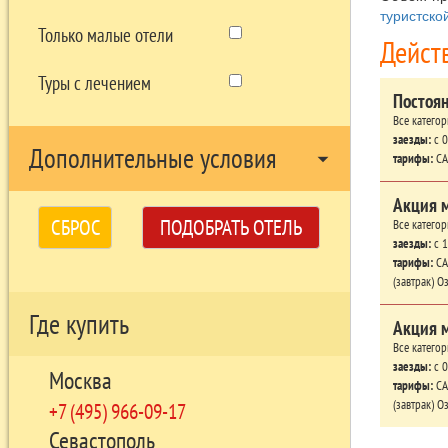
туристско
Только малые отели
Дейст
Туры с лечением
Постоя
Все катего
заезды:
c 0
Дополнительные условия
arrow_drop_down
тарифы:
СА
Акция 
СБРОС
ПОДОБРАТЬ ОТЕЛЬ
Все катего
заезды:
c 1
тарифы:
СА
(завтрак)
Где купить
Акция 
Все катего
заезды:
c 0
Москва
тарифы:
СА
(завтрак)
+7 (495) 966-09-17
Севастополь