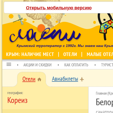
Открыть мобильную версию
Крымский туроператор с 1992г. Мы знаем наш Кры
КРЫМ: НАЛИЧИЕ МЕСТ
ОТЕЛИ
МАЛЫЕ ОТЕ
menu
АКЦИИ И СКИДКИ
КАК ОПЛАТИТЬ
ТУРИС
Авиабилеты
Отели
local_airport
home
Главная (Кр
Кореиз
Бело
санатор