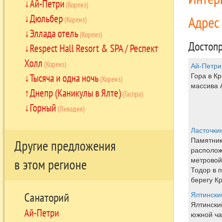
Ай-Петри
(Кореиз)
Дюльбер
Адре
(Кореиз)
Эллада отель
(Кореиз)
Достопр
Respect Hall Resort & SPA / Респект
Холл
(Кореиз)
Ай-Петри
Гора в Кр
Тысяча и одна ночь
(Кореиз)
массива 
Днепр (Каникулы в Ялте)
(Гаспра)
Горный
(Ливадия)
Ласточки
Памятник
Другие предложения
располож
метровой
в этом регионе
Тодор в 
берегу К
Ялтински
Санаторий
Ялтински
Ай-Петри
южной ча