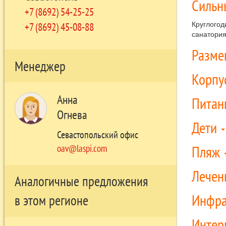
Сильн
+7 (8692) 54-25-25
Круглогод
+7 (8692) 45-08-88
санатория
Разм
Менеджер
Корпу
Анна
Питан
Огнева
Дети
Севастопольский офис
Пляж
oav@laspi.com
Лечен
Аналогичные предложения
Инфра
в этом регионе
Интер