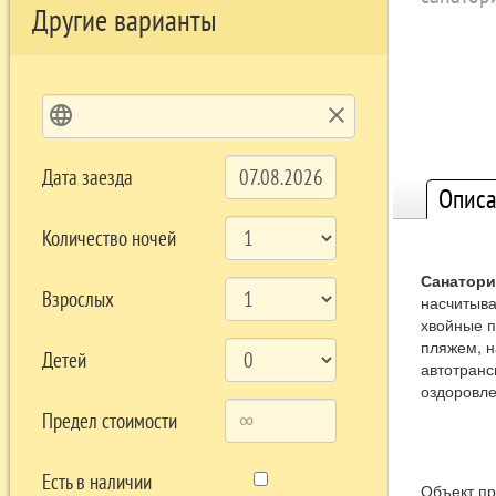
Другие варианты
language
clear
Дата заезда
Описа
Количество ночей
Санатори
Взрослых
насчитыва
хвойные п
пляжем, н
Детей
автотранс
оздоровле
Предел стоимости
Есть в наличии
Объект п