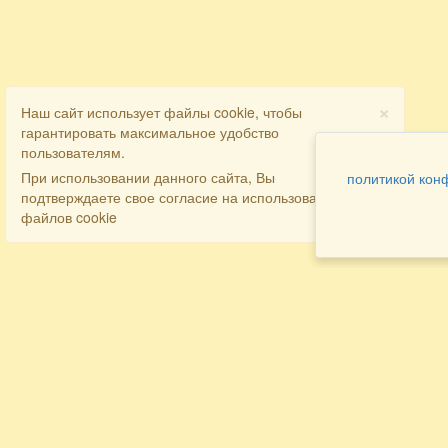
×
Наш сайт использует файлы cookie, чтобы
гарантировать максимальное удобство
пользователям.
При использовании данного сайта, Вы
политикой кон
подтверждаете свое согласие на использование
файлов cookie
Разделы
Как заказать
Главная
Договора
Контакты
туристов
Мобильная версия
Бронирование
Все предложения
номера
Экскурсионные туры
Заказ
Достопримечательности Крыма
трансфера
Авиа
Заказ экскурсий
Туры за рубеж
Тематические страницы