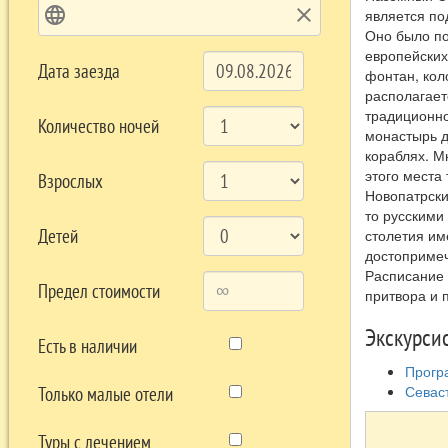
language
clear
является по
Оно было по
европейских
Дата заезда
фонтан, кол
располагает
традиционно
Количество ночей
монастырь д
кораблях. М
этого места
Взрослых
Новопатрски
то русскими
Детей
столетия им
достопримеч
Расписание 
Предел стоимости
притвора и 
Экскурси
Есть в наличии
Програ
Севаст
Только малые отели
Туры с лечением