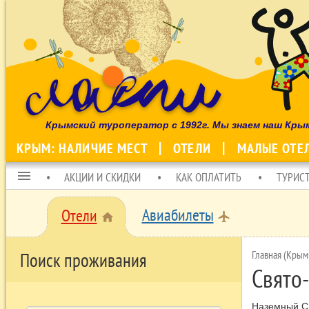
Крымский туроператор с 1992г. Мы знаем наш Кры
КРЫМ: НАЛИЧИЕ МЕСТ
ОТЕЛИ
МАЛЫЕ ОТЕ
menu
АКЦИИ И СКИДКИ
КАК ОПЛАТИТЬ
ТУРИС
Авиабилеты
Отели
local_airport
home
Главная (Крым
Поиск проживания
Свято
Наземный Св