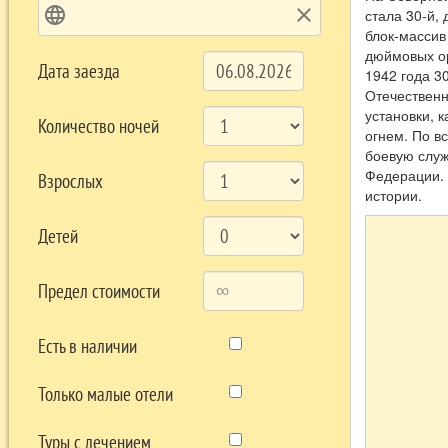
language
clear
стала 30-й,
блок-массив
дюймовых ор
Дата заезда
1942 года 3
Отечественн
установки, 
Количество ночей
огнем. По в
боевую служ
Федерации. 
Взрослых
истории.
Детей
Предел стоимости
Есть в наличии
Только малые отели
Туры с лечением