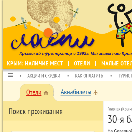
Крымский туроператор с 1992г. Мы знаем наш Кры
КРЫМ: НАЛИЧИЕ МЕСТ
ОТЕЛИ
МАЛЫЕ ОТЕ
menu
АКЦИИ И СКИДКИ
КАК ОПЛАТИТЬ
ТУРИС
Авиабилеты
Отели
local_airport
home
Главная (Крым
Поиск проживания
30-я б
На Северной