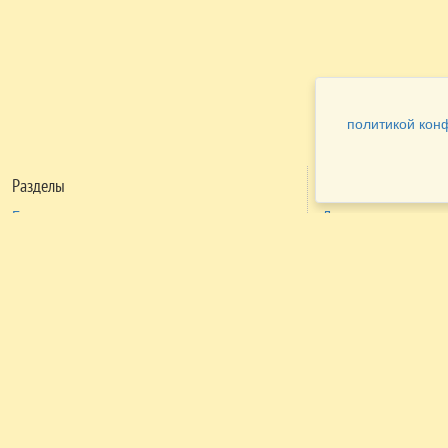
политикой кон
Разделы
Как заказать
Главная
Договора
Контакты
туристов
Мобильная версия
Бронирование
Все предложения
номера
Экскурсионные туры
Заказ
Достопримечательности Крыма
трансфера
Авиа
Заказ экскурсий
Туры за рубеж
Тематические страницы
Агентам
Политика в отношении обработки
персональных данных