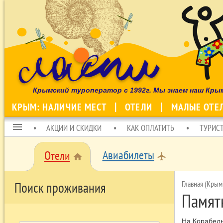
Крымский туроператор с 1992г. Мы знаем наш Кры
КРЫМ: НАЛИЧИЕ МЕСТ
ОТЕЛИ
МАЛЫЕ ОТЕ
menu
АКЦИИ И СКИДКИ
КАК ОПЛАТИТЬ
ТУРИС
Авиабилеты
Отели
local_airport
home
Главная (Крым
Поиск проживания
Памят
На Корабель