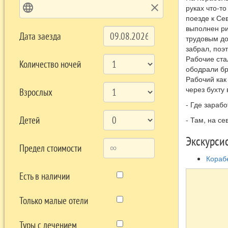
language
clear
руках что-т
поезде к Се
выполнен ри
Дата заезда
трудовым до
забрал, поэ
Рабочие ста
Количество ночей
ободрали бро
Рабочий как
через бухту
Взрослых
- Где зарабо
Детей
- Там, на с
Экскурси
Предел стоимости
Кораб
Есть в наличии
Только малые отели
Туры с лечением