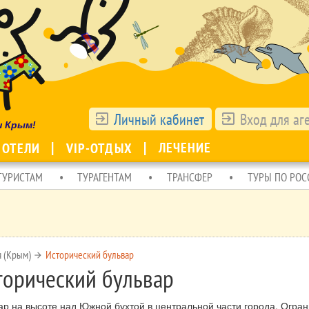
Личный кабинет
Вход для аг
exit_to_app
exit_to_app
ш Крым!
ЛЕЧЕНИЕ
 ОТЕЛИ
VIP-ОТДЫХ
ТУРИСТАМ
ТУРАГЕНТАМ
ТРАНСФЕР
ТУРЫ ПО РОС
я (Крым)
Исторический бульвар
arrow_forward
торический бульвар
ар на высоте над Южной бухтой в центральной части города. Огран