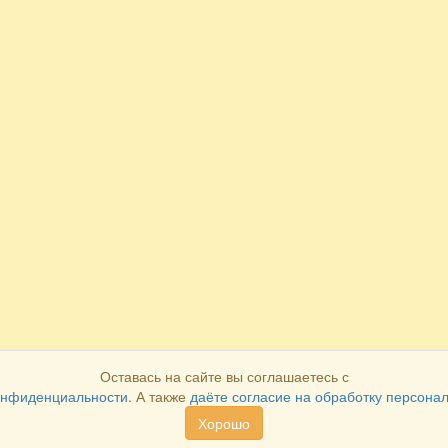
Оставась на сайте вы соглашаетесь с
онфиденциальности.
А также
даёте согласие на обработку персона
Хорошо
Как оплатить
Как получить