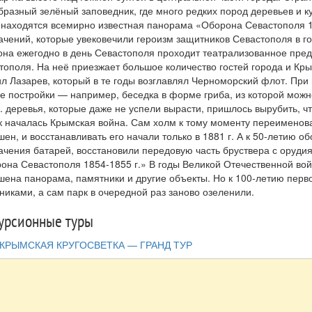
бразный зелёный заповедник, где много редких пород деревьев и к
 находятся всемирно известная панорама «Оборона Севастополя 1
ачений, которые увековечили героизм защитников Севастополя в го
она ежегодно в день Севастополя проходит театрализованное пред
тополя. На неё приезжает большое количество гостей города и Кры
л Лазарев, который в те годы возглавлял Черноморский флот. При
е постройки — например, беседка в форме гриба, из которой можн
г. деревья, которые даже не успели вырасти, пришлось вырубить, ч
ак началась Крымская война. Сам холм к тому моменту переименова
шен, и восстанавливать его начали только в 1881 г. А к 50-летию 
ачения батарей, восстановили передовую часть бруствера с оруд
она Севастополя 1854-1855 г.» В годы Великой Отечественной вой
шена панорама, памятники и другие объекты. Но к 100-летию перво
никами, а сам парк в очередной раз заново озеленили.
урсионные туры
КРЫМСКАЯ КРУГОСВЕТКА — ГРАНД ТУР