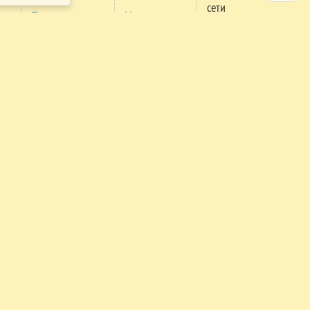
сети
Проверка
Мероприятия
м
заявки
Правила
поселения
Правила
трансфера
Экстренный
телефон