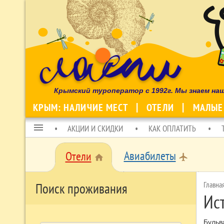
Крымский туроператор с 1992г. Мы знаем на
КРЫМ: НАЛИЧИЕ МЕСТ
ОТЕЛИ
МАЛЫЕ
menu
АКЦИИ И СКИДКИ
КАК ОПЛАТИТЬ
Авиабилеты
Отели
local_airport
home
Главна
Поиск проживания
Ис
Бульв