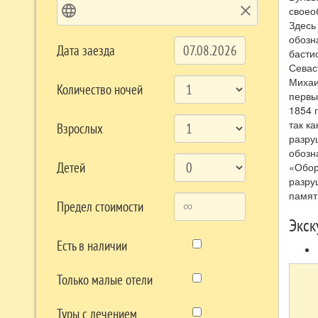
language
clear
своео
Здесь
обозн
Дата заезда
басти
Севас
Михаи
Количество ночей
первы
1854 
так к
Взрослых
разру
обозн
Детей
«Обор
разру
памят
Предел стоимости
Экск
Есть в наличии
Только малые отели
Туры с лечением