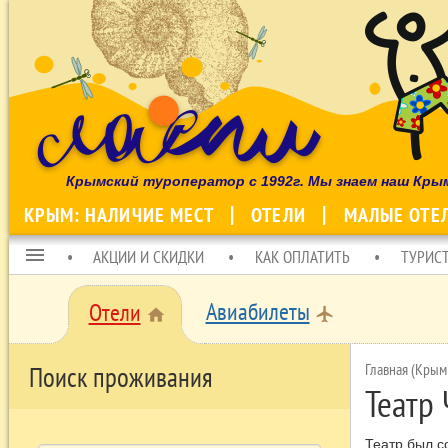
Крымский туроператор с 1992г. Мы знаем наш Кры
КРЫМ: НАЛИЧИЕ МЕСТ
ОТЕЛИ
МАЛЫЕ ОТЕ
menu
АКЦИИ И СКИДКИ
КАК ОПЛАТИТЬ
ТУРИС
Авиабилеты
Отели
local_airport
home
Главная (Крым
Поиск проживания
Театр
Театр был с