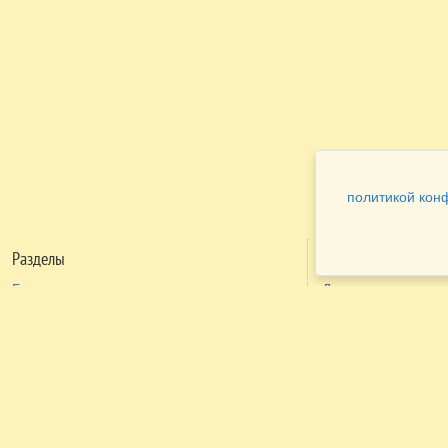
политикой кон
Разделы
Как заказать
Главная
Договора
Контакты
туристов
Мобильная версия
Бронирование
Все предложения
номера
Экскурсионные туры
Заказ
Достопримечательности Крыма
трансфера
Авиа
Заказ экскурсий
Туры за рубеж