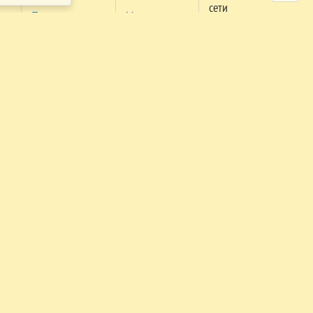
сети
Проверка
Мероприятия
м
заявки
Правила
поселения
Правила
трансфера
Экстренный
телефон