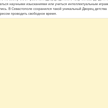
аться научными изысканиями или учиться интеллектуальным играм
лись. В Севастополе сохранился такой уникальный Дворец детства и
ересом проводить свободное время.