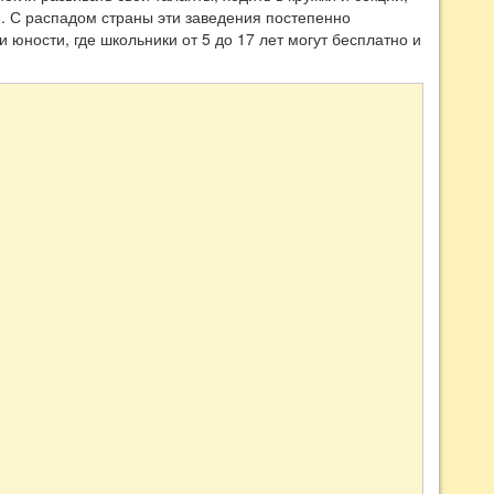
. С распадом страны эти заведения постепенно
 юности, где школьники от 5 до 17 лет могут бесплатно и