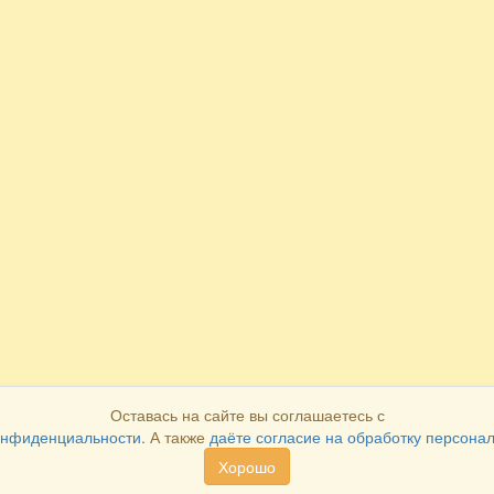
Оставась на сайте вы соглашаетесь с
онфиденциальности.
А также
даёте согласие на обработку персона
Хорошо
Как оплатить
Как получить