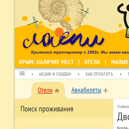
Крымский туроператор с 1992г. Мы знаем на
КРЫМ: НАЛИЧИЕ МЕСТ
ОТЕЛИ
МАЛЫЕ
menu
АКЦИИ И СКИДКИ
КАК ОПЛАТИТЬ
Авиабилеты
Отели
local_airport
home
Главна
Поиск проживания
Дв
Когда