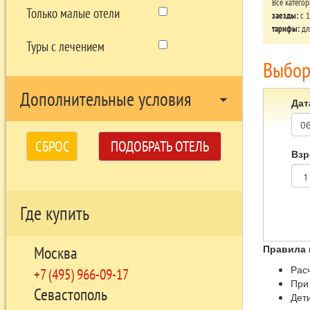
Все катего
Только малые отели
заезды:
c 1
тарифы:
дл
Туры с лечением
Выбор
Дополнительные условия
arrow_drop_down
Дат
СБРОС
ПОДОБРАТЬ ОТЕЛЬ
Взр
Где купить
Правила 
Москва
Расч
+7 (495) 966-09-17
При
Севастополь
Дет