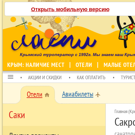
Открыть мобильную версию
Крымский туроператор с 1992г. Мы знаем наш Кры
КРЫМ: НАЛИЧИЕ МЕСТ
ОТЕЛИ
МАЛЫЕ ОТЕ
menu
АКЦИИ И СКИДКИ
КАК ОПЛАТИТЬ
ТУРИС
Авиабилеты
Отели
local_airport
home
Главная (Кр
Саки
Сакр
санатор