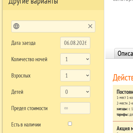
Другие варианты
language
clear
Дата заезда
Описа
Количество ночей
Дейст
Взрослых
Постоя
Детей
1-мест 1-к
2-местн 2-
Предел стоимости
заезды:
c 1
тарифы:
дл
Есть в наличии
Акция 