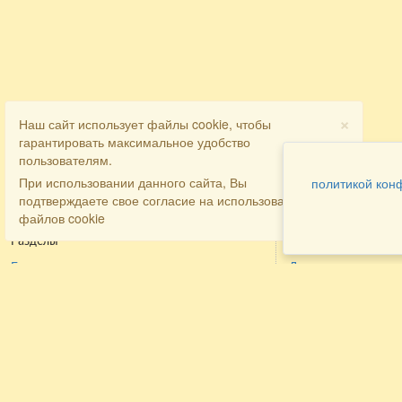
×
Наш сайт использует файлы cookie, чтобы
гарантировать максимальное удобство
пользователям.
При использовании данного сайта, Вы
политикой кон
подтверждаете свое согласие на использование
файлов cookie
Разделы
Как заказать
Главная
Договора
Контакты
туристов
Мобильная версия
Бронирование
Все предложения
номера
Экскурсионные туры
Заказ
Достопримечательности Крыма
трансфера
Авиа
Заказ экскурсий
Туры за рубеж