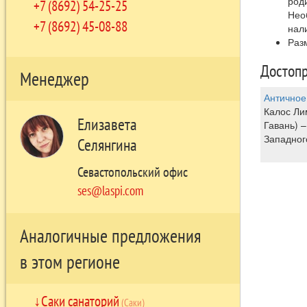
род
+7 (8692) 54-25-25
Нео
+7 (8692) 45-08-88
нал
Раз
Достопр
Менеджер
Античное
Калос Ли
Елизавета
Гавань) 
Западног
Селянгина
Севастопольский офис
ses@laspi.com
Аналогичные предложения
в этом регионе
Саки санаторий
(Саки)