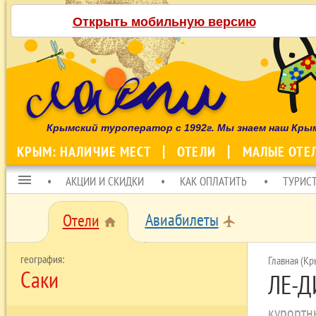
Открыть мобильную версию
Крымский туроператор с 1992г. Мы знаем наш Кры
КРЫМ: НАЛИЧИЕ МЕСТ
ОТЕЛИ
МАЛЫЕ ОТЕ
menu
АКЦИИ И СКИДКИ
КАК ОПЛАТИТЬ
ТУРИС
Авиабилеты
Отели
local_airport
home
Главная (Кр
Саки
ЛЕ-Д
курортн