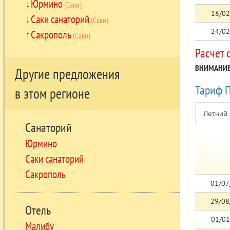
Юрмино
(Саки)
18/02
Саки санаторий
(Саки)
24/02
Сакрополь
(Саки)
Расчет 
ВНИМАНИЕ
Другие предложения
Тариф 
в этом регионе
Летний 
Санаторий
Юрмино
Саки санаторий
Сакрополь
01/07
29/08
Отель
01/01
Малибу