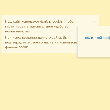
×
Наш сайт использует файлы cookie, чтобы
гарантировать максимальное удобство
пользователям.
При использовании данного сайта, Вы
политикой кон
подтверждаете свое согласие на использование
файлов cookie
Разделы
Как заказать
Главная
Договора
Контакты
туристов
Мобильная версия
Бронирование
Все предложения
номера
Экскурсионные туры
Заказ
Достопримечательности Крыма
трансфера
Авиа
Заказ экскурсий
Туры за рубеж
Тематические страницы
Агентам
Политика в отношении обработки