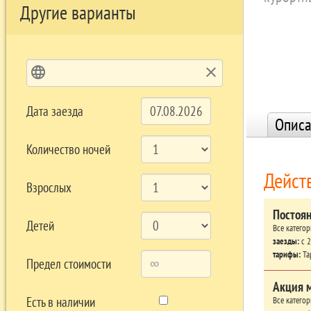
Другие варианты
language
clear
Дата заезда
Описа
Количество ночей
Дейст
Взрослых
Постоя
Детей
Все катего
заезды:
c 2
тарифы:
Та
Предел стоимости
Акция 
Есть в наличии
Все катего