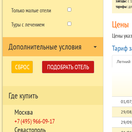
заезды:
c 1
тарифы:
дл
Только малые отели
Цены
Туры с лечением
Цены ука
Дополнительные условия
arrow_drop_down
Тариф 
Летний 
СБРОС
ПОДОБРАТЬ ОТЕЛЬ
Где купить
01/07
Москва
29/08
+7 (495) 966-09-17
29/09
Севастополь