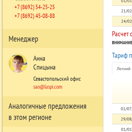
01/01
+7 (8692) 54-25-25
21/02
+7 (8692) 45-08-88
24/02
Расчет 
Менеджер
ВНИМАНИЕ
Тариф 
Анна
Спицына
Летний 
Севастопольский офис
sao@laspi.com
Аналогичные предложения
01/07
в этом регионе
29/08
01/01