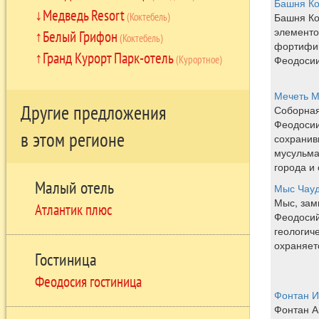
Башня Ко
Медведь Resort
(Коктебель)
Башня Ко
элементо
Белый Грифон
(Коктебель)
фортифи
Гранд Курорт Парк-отель
(Курортное)
Феодосии
Мечеть 
Другие предложения
Соборная
Феодосии
в этом регионе
сохранив
мусульма
города и 
Малый отель
Мыс Чау
Мыс, зам
Атлантик плюс
Феодосий
геологич
охраняетс
Гостиница
Феодосия гостиница
Фонтан И
Фонтан А