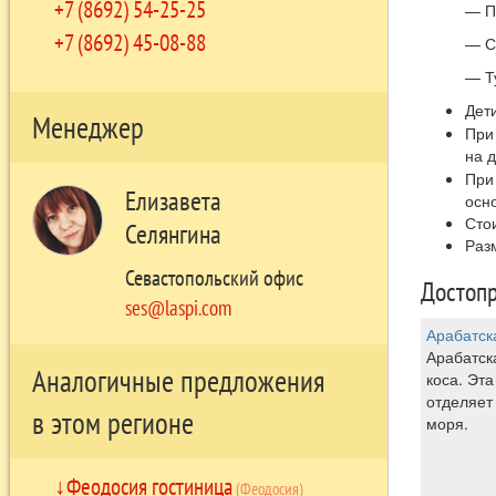
+7 (8692) 54-25-25
— П
+7 (8692) 45-08-88
— С
— Т
Дет
Менеджер
При
д
на
При
Елизавета
осно
Сто
Селянгина
Раз
Севастопольский офис
Достопр
ses@laspi.com
Арабатск
Арабатск
Аналогичные предложения
коса. Эт
отделяет
в этом регионе
моря.
Феодосия гостиница
(Феодосия)