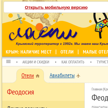
Открыть мобильную версию
Крымский туроператор с 1992г. Мы знаем наш Кры
КРЫМ: НАЛИЧИЕ МЕСТ
ОТЕЛИ
МАЛЫЕ ОТЕ
menu
АКЦИИ И СКИДКИ
КАК ОПЛАТИТЬ
ТУРИС
Авиабилеты
Отели
local_airport
home
Главная (Кр
Феодосия
Феод
пансион