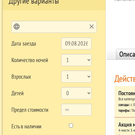
Другие варианты
language
clear
Дата заезда
Описа
Количество ночей
Дейст
Взрослых
Постоя
Детей
Все катего
заезды:
c 0
Предел стоимости
тарифы:
ТА
Акция 
Есть в наличии
4-местн 3-