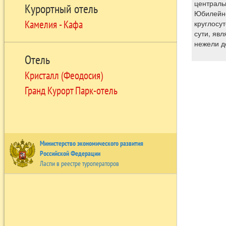
центральн
Курортный отель
Юбилейно
Камелия - Кафа
круглосу
сути, явл
нежели д
Отель
Кристалл (Феодосия)
Гранд Курорт Парк-отель
Министерство экономического развития
Российской Федерации
Ласпи в реестре туроператоров