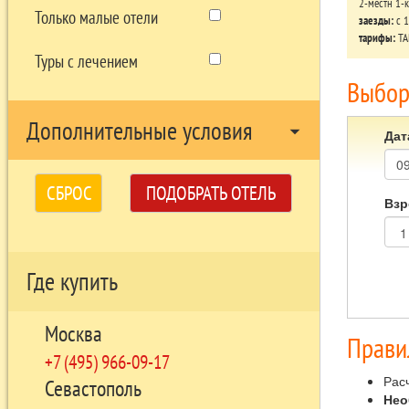
2-местн 1-
Только малые отели
заезды:
c 1
тарифы:
ТА
Туры с лечением
Выбор
Дополнительные условия
arrow_drop_down
Дат
СБРОС
ПОДОБРАТЬ ОТЕЛЬ
Взр
Где купить
Москва
Прави
+7 (495) 966-09-17
Расч
Севастополь
Нео