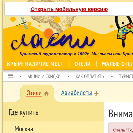
Открыть мобильную версию
Крымский туроператор с 1992г. Мы знаем наш Кры
КРЫМ: НАЛИЧИЕ МЕСТ
ОТЕЛИ
МАЛЫЕ ОТЕ
menu
АКЦИИ И СКИДКИ
КАК ОПЛАТИТЬ
ТУРИС
Авиабилеты
Отели
local_airport
home
Внима
Где купить
Москва
Отель "Ро