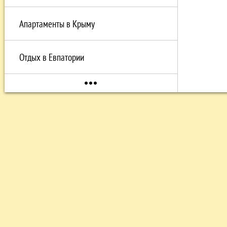
Апартаменты в Крыму
Отдых в Eвпатории
more_horiz