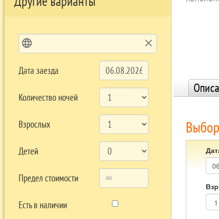
Другие варианты
language
clear
Дата заезда
Описа
Количество ночей
Выбор
Взрослых
Дат
Детей
Предел стоимости
Взр
Есть в наличии