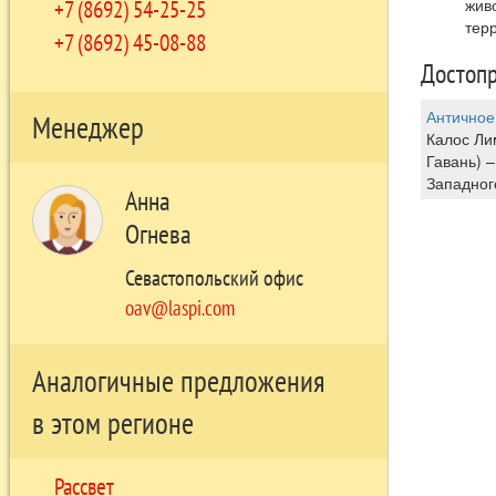
+7 (8692) 54-25-25
жив
тер
+7 (8692) 45-08-88
Достопр
Античное
Менеджер
Калос Ли
Гавань) 
Западног
Анна
Огнева
Севастопольский офис
oav@laspi.com
Аналогичные предложения
в этом регионе
Рассвет