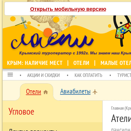
Открыть мобильную версию
Крымский туроператор с 1992г. Мы знаем наш Кры
КРЫМ: НАЛИЧИЕ МЕСТ
ОТЕЛИ
МАЛЫЕ ОТЕ
menu
АКЦИИ И СКИДКИ
КАК ОПЛАТИТЬ
ТУРИС
Авиабилеты
Отели
local_airport
home
Главная (Кр
Угловое
Атели
пансион