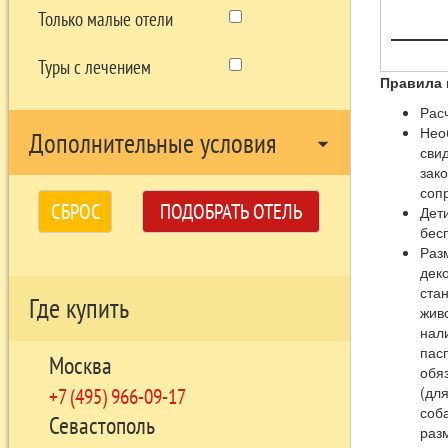
Только малые отели
Туры с лечением
Правила 
Расч
Нео
Дополнительные условия
arrow_drop_down
сви
зак
соп
СБРОС
ПОДОБРАТЬ ОТЕЛЬ
Дет
бесп
Раз
дек
стан
Где купить
живо
нал
пас
Москва
обяз
+7 (495) 966-09-17
(дл
соб
Севастополь
раз