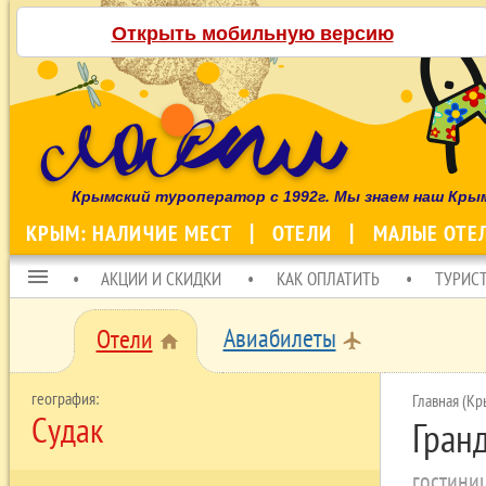
Открыть мобильную версию
Крымский туроператор с 1992г. Мы знаем наш Кры
КРЫМ: НАЛИЧИЕ МЕСТ
ОТЕЛИ
МАЛЫЕ ОТЕ
menu
АКЦИИ И СКИДКИ
КАК ОПЛАТИТЬ
ТУРИС
Авиабилеты
Отели
local_airport
home
Главная (Кр
Судак
Гран
гостини