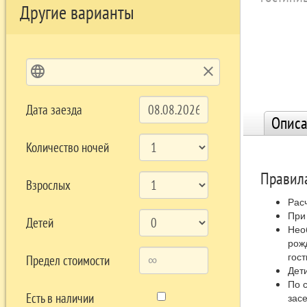
Другие варианты
language
clear
Дата заезда
Описа
Количество ночей
Правила
Взрослых
Расч
При
Детей
Нео
рож
гос
Предел стоимости
Дет
По 
Есть в наличии
засе