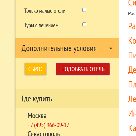
Си
Только малые отели
Рас
Р
Туры с лечением
Ко
Дополнительные условия
arrow_drop_down
П
Д
СБРОС
ПОДОБРАТЬ ОТЕЛЬ
П
Л
Где купить
Ин
Москва
+7 (495) 966-09-17
Ка
Севастополь