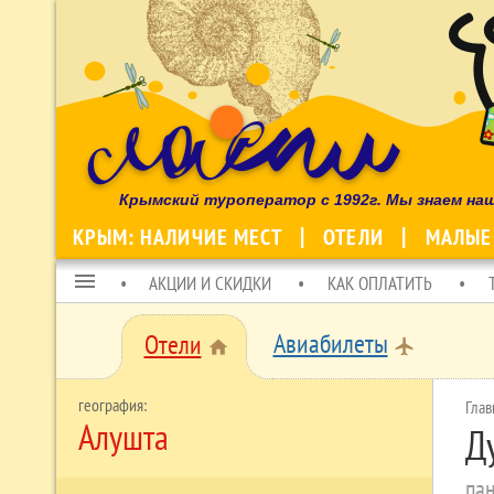
Крымский туроператор с 1992г. Мы знаем на
КРЫМ: НАЛИЧИЕ МЕСТ
ОТЕЛИ
МАЛЫЕ
menu
АКЦИИ И СКИДКИ
КАК ОПЛАТИТЬ
Авиабилеты
Отели
local_airport
home
Глав
Алушта
Д
пан