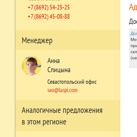
А
+7 (8692) 54-25-25
+7 (8692) 45-08-88
До
До
Менеджер
Ме
пр
ск
(не
Анна
Спицына
Севастопольский офис
sao@laspi.com
Аналогичные предложения
в этом регионе