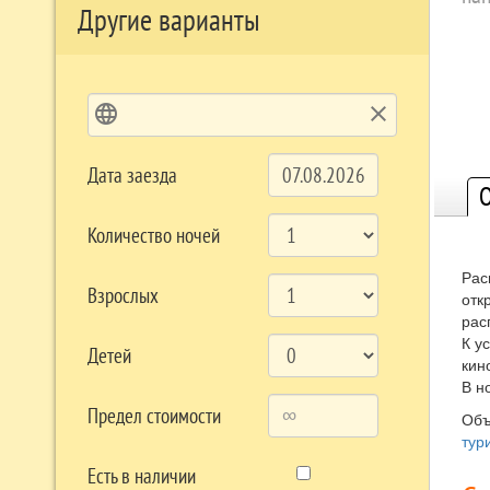
Другие варианты
language
clear
Дата заезда
О
Количество ночей
Рас
Взрослых
отк
рас
К у
Детей
кин
В н
Предел стоимости
Объ
тур
Есть в наличии