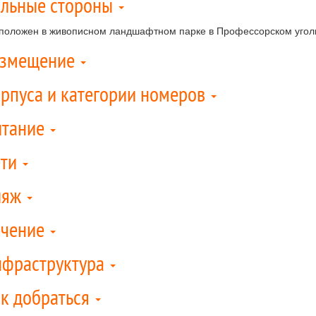
льные стороны
положен в живописном ландшафтном парке в Профессорском уголк
азмещение
рпуса и категории номеров
итание
ети
ляж
ечение
фраструктура
к добраться