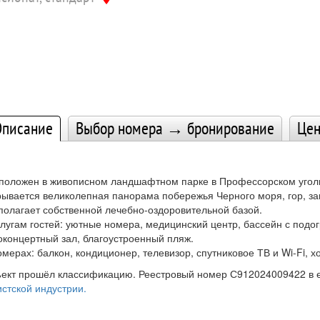
писание
Выбор номера → бронирование
Це
положен в живописном ландшафтном парке в Профессорском уголке
рывается великолепная панорама побережья Черного моря, гор, з
полагает собственной лечебно-оздоровительной базой.
слугам гостей: уютные номера, медицинский центр, бассейн с под
оконцертный зал, благоустроенный пляж.
омерах: балкон, кондиционер, телевизор, спутниковое ТВ и Wi-Fi, х
ект прошёл классификацию. Реестровый номер С912024009422 в
истской индустрии.