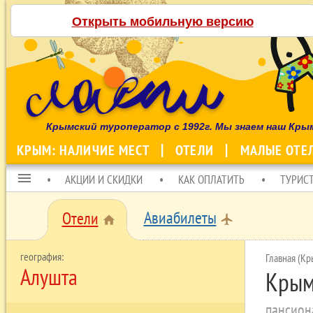
Открыть мобильную версию
Крымский туроператор с 1992г. Мы знаем наш Кры
КРЫМ: НАЛИЧИЕ МЕСТ
ОТЕЛИ
МАЛЫЕ ОТЕ
menu
АКЦИИ И СКИДКИ
КАК ОПЛАТИТЬ
ТУРИС
Авиабилеты
Отели
local_airport
home
Главная (Кр
Алушта
Крым
пансион