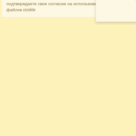
подтверждаете свое согласие на использование
файлов cookie
Разделы
Как заказать
Главная
Договора
Контакты
туристов
Мобильная версия
Бронирование
Все предложения
номера
Экскурсионные туры
Заказ
Достопримечательности Крыма
трансфера
Авиа
Заказ экскурсий
Туры за рубеж
Тематические страницы
Агентам
Политика в отношении обработки
персональных данных