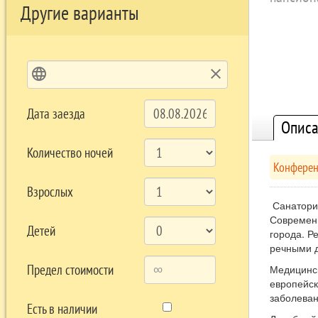
Другие варианты
language
clear
Дата заезда
Описа
Количество ночей
Конферен
Взрослых
Санаторий
Современн
Детей
города. Р
речными 
Предел стоимости
Медицинс
европейс
заболева
Есть в наличии