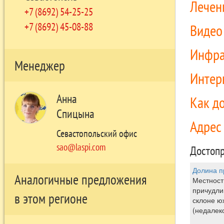
Лечен
+7 (8692) 54-25-25
+7 (8692) 45-08-88
Виде
Инфра
Менеджер
Интер
Анна
Как д
Спицына
Адре
Севастопольский офис
sao@laspi.com
Достопр
Долина п
Аналогичные предложения
Местност
причудли
в этом регионе
склоне ю
(недалек