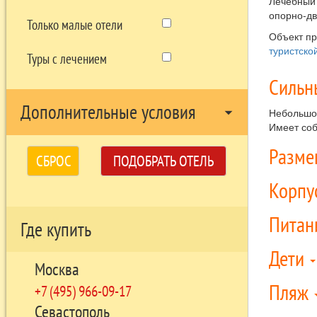
Лечебный
опорно-дв
Только малые отели
Объект п
туристско
Туры с лечением
Сильн
Дополнительные условия
arrow_drop_down
Небольшой
Имеет соб
Разм
СБРОС
ПОДОБРАТЬ ОТЕЛЬ
Корпу
Питан
Где купить
Дети
Москва
Пляж
+7 (495) 966-09-17
Севастополь