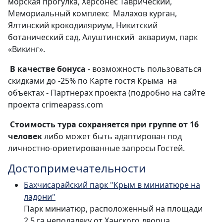
морская прогулка, Херсонес Таврический,
Мемориальный комплекс Малахов курган,
Ялтинский крокодиляриум, Никитский
ботанический сад, Алуштинский аквариум, парк
«Викинг».
В качестве бонуса
- возможность пользоваться
скидками до -25% по Карте гостя Крыма на
объектах - Партнерах проекта (подробно на сайте
проекта crimeapass.com
Стоимость тура сохраняется при группе от 16
человек
либо может быть адаптирован под
личностно-ориетированные запросы Гостей.
Достопримечательности
Бахчисарайский парк "Крым в миниатюре на
ладони"
Парк миниатюр, расположенный на площади
2,5 га неподалеку от Ханского дворца.