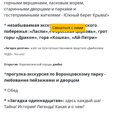
горными вершинами, ласковым морем,
старинными дворцами и парками и
гостеприимными жителями - Южный берег Крыма!»
*
незабываемая экскурсия вдоль морского
Связаться с нами
побережья :
«
Ласпи
»
,
«
Форосская церковь
»
, грот
горы
«
Дракон
»
,
гора
«
Кошка
»
,
«
Ай-Петри
»
«Загадка десятая»
: и вот на пути путешественников предстало «Диабазовое
ЧУДО». Что это?
Открытие
: Вор
агматической породы
диабаз
*
прогулка-экскурсия по Воронцовскому парку -
любование пейзажами и дворцом
* Обед
* «Загадка одиннадцатая»:
здесь каждый шаг -
Тайна! История! Легенда! Какая и о чем?