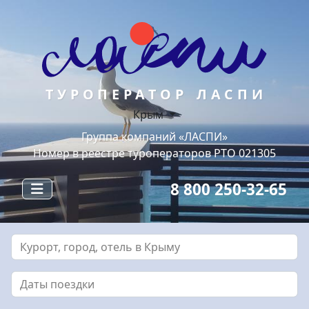
ТУРОПЕРАТОР ЛАСПИ
Крым
Группа компаний «ЛАСПИ»
Номер в реестре туроператоров РТО 021305
8 800 250-32-65
Курорт, город, отель в Крыму
Даты поездки