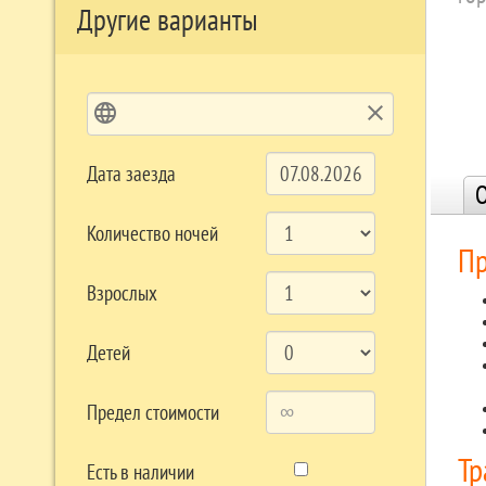
Другие варианты
language
clear
Дата заезда
О
Количество ночей
Пр
Взрослых
Детей
Предел стоимости
Тр
Есть в наличии