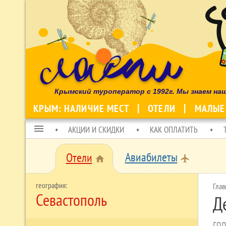
Крымский туроператор с 1992г. Мы знаем на
КРЫМ: НАЛИЧИЕ МЕСТ
ОТЕЛИ
МАЛЫЕ
menu
АКЦИИ И СКИДКИ
КАК ОПЛАТИТЬ
Авиабилеты
Отели
local_airport
home
Глав
Севастополь
Д
гор