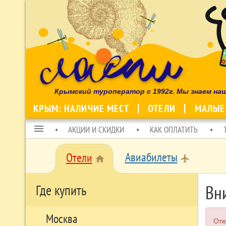
Крымский туроператор с 1992г. Мы знаем на
КРЫМ: НАЛИЧИЕ МЕСТ
ОТЕЛИ
МАЛЫЕ
menu
АКЦИИ И СКИДКИ
КАК ОПЛАТИТЬ
Авиабилеты
Отели
local_airport
home
Вн
Где купить
Москва
Оте