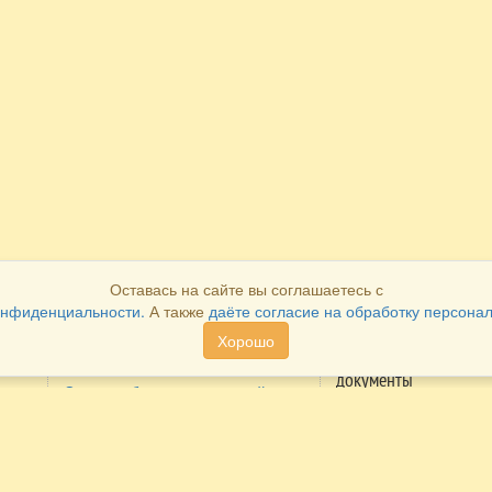
Оставась на сайте вы соглашаетесь с
онфиденциальности.
А также
даёте согласие на обработку персона
Хорошо
Как оплатить
Как получить
документы
Система быстрых платежей
Распечатать в лично
Оплата через личный кабинет
кабинете
ие
Cбербанка
Получить в наших
Оплата через личный кабинет
офисах
Альфа-банка