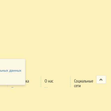
льных данных
Поддержка
О нас
Социальные
сети
Проверка
Мероприятия
м
заявки
Правила
поселения
Правила