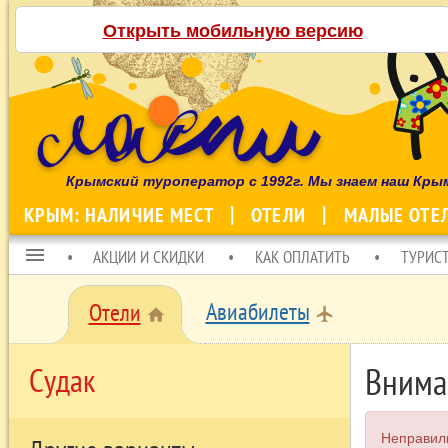
Открыть мобильную версию
Крымский туроператор с 1992г. Мы знаем наш Кры
КРЫМ: НАЛИЧИЕ МЕСТ
ОТЕЛИ
МАЛЫЕ ОТЕ
menu
АКЦИИ И СКИДКИ
КАК ОПЛАТИТЬ
ТУРИС
Авиабилеты
Отели
local_airport
home
Внима
Судак
Неправил