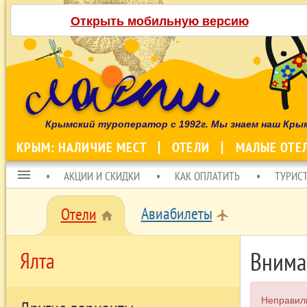
Открыть мобильную версию
Крымский туроператор с 1992г. Мы знаем наш Кры
КРЫМ: НАЛИЧИЕ МЕСТ
ОТЕЛИ
МАЛЫЕ ОТЕ
menu
АКЦИИ И СКИДКИ
КАК ОПЛАТИТЬ
ТУРИС
Авиабилеты
Отели
local_airport
home
Внима
Ялта
Неправил