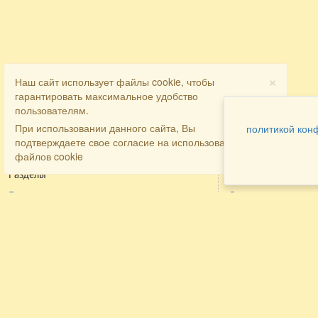
×
Наш сайт использует файлы cookie, чтобы
гарантировать максимальное удобство
пользователям.
При использовании данного сайта, Вы
политикой кон
подтверждаете свое согласие на использование
файлов cookie
Разделы
Как заказать
Главная
Договора
Контакты
туристов
Мобильная версия
Бронирование
Все предложения
номера
Экскурсионные туры
Заказ
Достопримечательности Крыма
трансфера
Авиа
Заказ экскурсий
Туры за рубеж
Тематические страницы