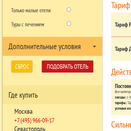
Тариф
Только малые отели
Туры с лечением
Тариф 
Дополнительные условия
arrow_drop_down
Тариф 
СБРОС
ПОДОБРАТЬ ОТЕЛЬ
Дейст
Постоя
Все катего
Где купить
заезды:
c 0
тарифы:
Та
условия оп
Москва
+7 (495) 966-09-17
Сильн
Севастополь