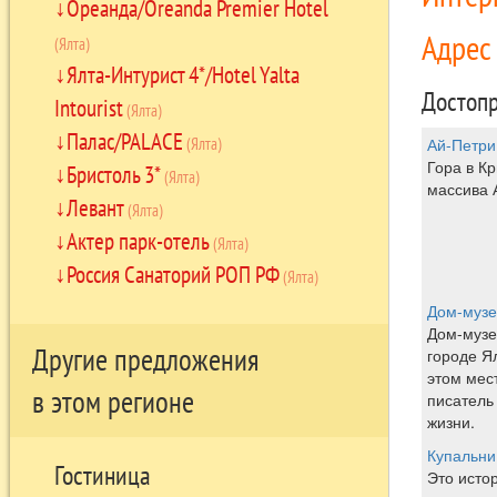
Ореанда/Oreanda Premier Hotel
Адре
(Ялта)
Ялта-Интурист 4*/Hotel Yalta
Достопр
Intourist
(Ялта)
Палас/PALACE
(Ялта)
Ай-Петри
Гора в Кр
Бристоль 3*
(Ялта)
массива 
Левант
(Ялта)
Актер парк-отель
(Ялта)
Россия Санаторий РОП РФ
(Ялта)
Дом-музе
Дом-музе
Другие предложения
городе Ял
этом мес
в этом регионе
писатель
жизни.
Купальн
Гостиница
Это исто