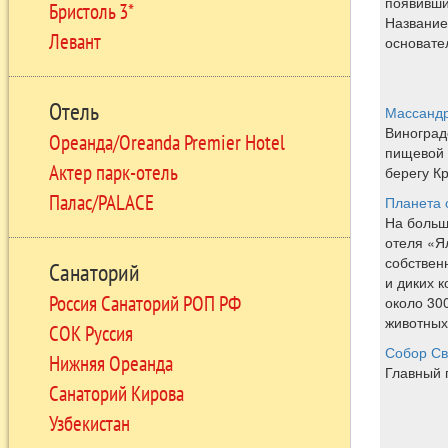
появивши
Бристоль 3*
Название
Левант
основате
Отель
Массандр
Виноград
Ореанда/Oreanda Premier Hotel
пищевой
Актер парк-отель
берегу К
Палас/PALACE
Планета 
На больш
отеля «Я
собствен
Санаторий
и диких к
Россия Санаторий РОП РФ
около 300
животных
СОК Руссия
Собор Св
Нижняя Ореанда
Главный 
Санаторий Кирова
Узбекистан