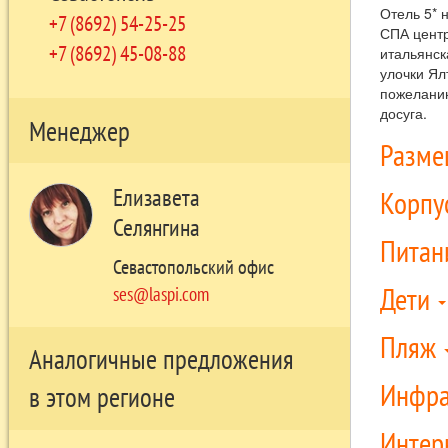
Отель 5* 
+7 (8692) 54-25-25
СПА центр
+7 (8692) 45-08-88
итальянск
улочки Ял
пожеланию
досуга.
Менеджер
Разм
Елизавета
Корпу
Селянгина
Питан
Севастопольский офис
Дети
ses@laspi.com
Пляж
Аналогичные предложения
Инфра
в этом регионе
Интер