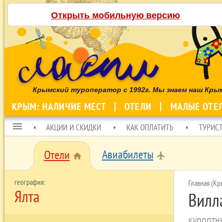
Открыть мобильную версию
Крымский туроператор с 1992г. Мы знаем наш Кры
КРЫМ: НАЛИЧИЕ МЕСТ
ОТЕЛИ
МАЛЫЕ ОТЕ
menu
АКЦИИ И СКИДКИ
КАК ОПЛАТИТЬ
ТУРИС
Авиабилеты
Отели
local_airport
home
Главная (Кр
Ялта
Вилла
курортн