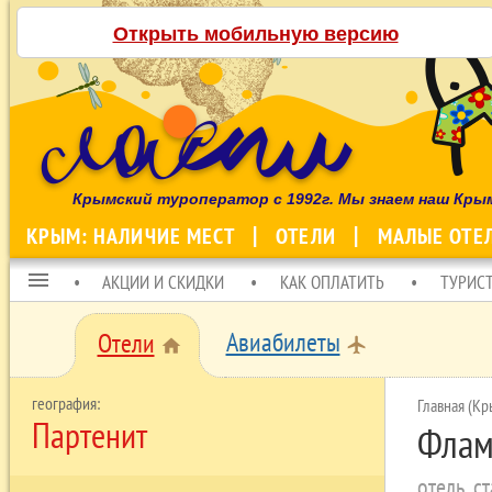
Открыть мобильную версию
Крымский туроператор с 1992г. Мы знаем наш Кры
КРЫМ: НАЛИЧИЕ МЕСТ
ОТЕЛИ
МАЛЫЕ ОТЕ
menu
АКЦИИ И СКИДКИ
КАК ОПЛАТИТЬ
ТУРИС
Авиабилеты
Отели
local_airport
home
Главная (Кр
Партенит
Флам
отель, с