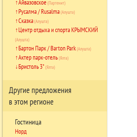
Айвазовское
(Партенит)
Русалма / Rusalma
(Алушта)
Сказка
(Алушта)
Центр отдыха и спорта КРЫМСКИЙ
(Алушта)
Бартон Парк / Barton Park
(Алушта)
Актер парк-отель
(Ялта)
Бристоль 3*
(Ялта)
Другие предложения
в этом регионе
Гостиница
Норд