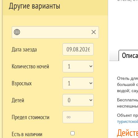
Другие варианты
language
clear
Дата заезда
Описа
Количество ночей
Отель для
Взрослых
большой с
водой; са
Детей
Бесплатны
неспешны
Объект п
Предел стоимости
туристско
Дейст
Есть в наличии