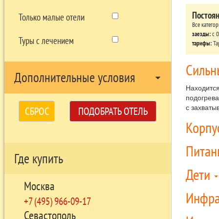
Постоя
Только малые отели
Все катего
заезды:
c 0
Туры с лечением
тарифы:
Та
Сильн
Дополнительные условия
arrow_drop_down
Находится
подогрева
с захваты
СБРОС
ПОДОБРАТЬ ОТЕЛЬ
Корпу
Питан
Где купить
Дети
Москва
Инфра
+7 (495) 966-09-17
Севастополь