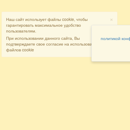
×
Наш сайт использует файлы cookie, чтобы
гарантировать максимальное удобство
пользователям.
При использовании данного сайта, Вы
политикой кон
подтверждаете свое согласие на использование
файлов cookie
Разделы
Как заказать
Главная
Договора
Контакты
туристов
Мобильная версия
Бронирование
Все предложения
номера
Экскурсионные туры
Заказ
Достопримечательности Крыма
трансфера
Авиа
Заказ экскурсий
Туры за рубеж
Тематические страницы
Агентам
Политика в отношении обработки
персональных данных