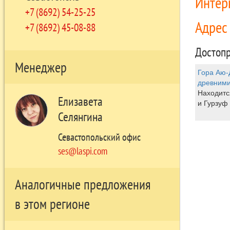
Интер
+7 (8692) 54-25-25
Адре
+7 (8692) 45-08-88
Достопр
Менеджер
Гора Аю-
древними
Находитс
Елизавета
и Гурзуф
Селянгина
Севастопольский офис
ses@laspi.com
Аналогичные предложения
в этом регионе