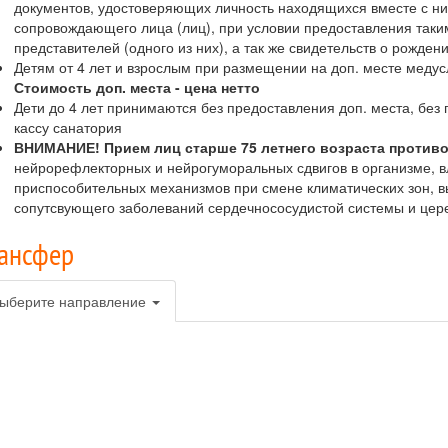
документов, удостоверяющих личность находящихся вместе с ни
сопровождающего лица (лиц), при условии предоставления так
представителей (одного из них), а так же свидетельств о рожде
Детям от 4 лет и взрослым при размещении на доп. месте медус
Стоимость доп. места - цена нетто
Дети до 4 лет принимаются без предоставления доп. места, без 
кассу санатория
ВНИМАНИЕ! Прием лиц старше 75 летнего возраста противо
нейрорефлекторных и нейрогуморальных сдвигов в организме, 
приспособительных механизмов при смене климатических зон, в
сопутсвующего заболеваний сердечнососудистой системы и цер
ансфер
ыберите направление