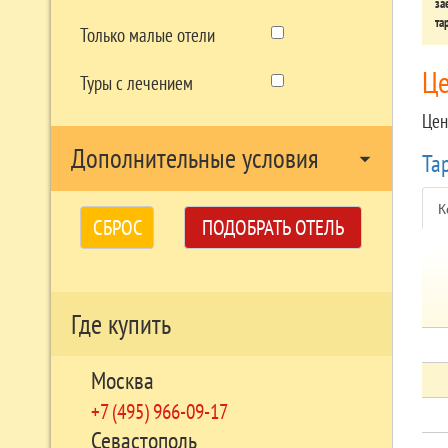
за
та
Только малые отели
Ц
Туры с лечением
Цен
Дополнительные условия
arrow_drop_down
Та
К
СБРОС
ПОДОБРАТЬ ОТЕЛЬ
Где купить
Москва
+7 (495) 966-09-17
Севастополь