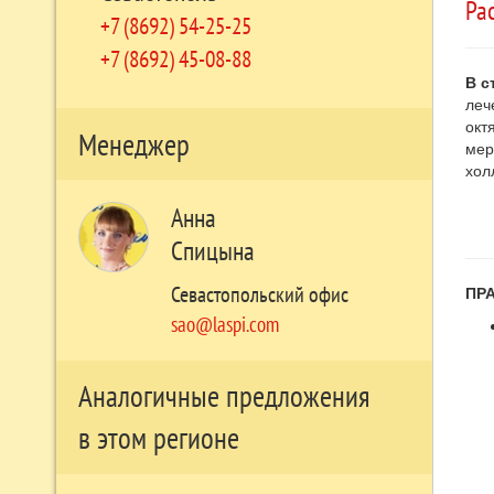
Ра
+7 (8692) 54-25-25
+7 (8692) 45-08-88
В с
леч
окт
Менеджер
мер
хол
Анна
Спицына
Севастопольский офис
ПР
sao@laspi.com
Аналогичные предложения
в этом регионе