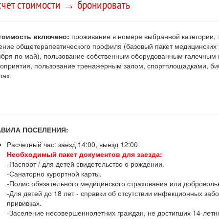
счет стоимости → бронировать
тоимость включено:
проживание в номере выбранной категории, 
ение общетерапевтического профиля (базовый пакет медицинских у
ября по май), пользование собственным оборудованным галечным 
оприятия, пользование тренажерным залом, спортплощадками, библ
лах.
АВИЛА ПОСЕЛЕНИЯ:
Расчетный час: заезд 14:00, выезд 12:00
Необходимый пакет документов для заезда:
-Паспорт / для детей свидетельство о рождении.
-Санаторно курортной карты.
-Полис обязательного медицинского страхования или добровольн
-Для детей до 18 лет - справки об отсутствии инфекционных заб
прививках.
-Заселение несовершеннолетних граждан, не достигших 14-летне