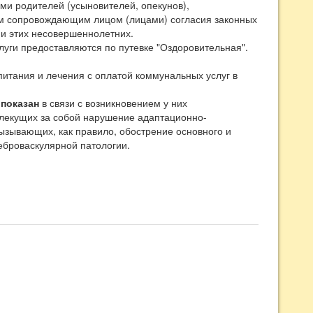
ми родителей (усыновителей, опекунов),
им сопровождающим лицом (лицами) согласия законных
нии этих несовершеннолетних.
луги предоставляются по путевке "Оздоровительная".
питания и лечения с оплатой коммунальных услуг в
показан
в связи с возникновением у них
влекущих за собой нарушение адаптационно-
ызывающих, как правило, обострение основного и
еброваскулярной патологии.