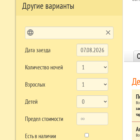
Другие варианты
language
clear
Дата заезда
О
Количество ночей
Де
Взрослых
П
Детей
Вс
за
та
Предел стоимости
А
Есть в наличии
Вс