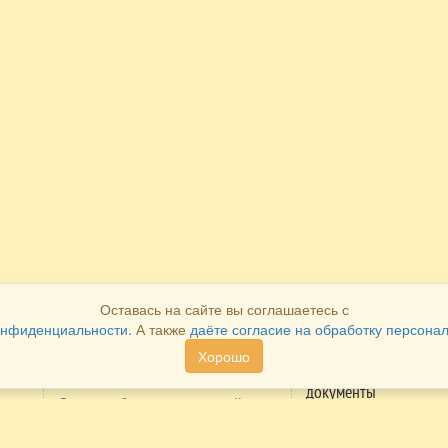
Оставась на сайте вы соглашаетесь с
онфиденциальности.
А также
даёте согласие на обработку персона
Хорошо
Как оплатить
Как получить
документы
Система быстрых платежей
Распечатать в лично
Оплата через личный кабинет
кабинете
ие
Cбербанка