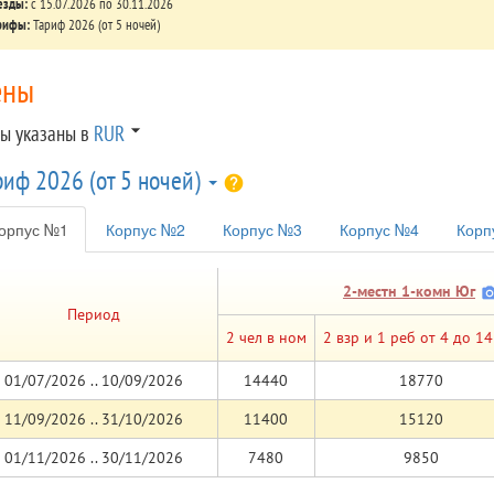
езды:
c 15.07.2026 по 30.11.2026
рифы:
Тариф 2026 (от 5 ночей)
ены
arrow_drop_down
ы указаны в
RUR
риф 2026 (от 5 ночей)
help_cicle
орпус №1
Корпус №2
Корпус №3
Корпус №4
Корп
2-местн 1-комн Юг
camera_
Период
2 чел в ном
2 взр и 1 реб от 4 до 14
01/07/2026 .. 10/09/2026
14440
18770
11/09/2026 .. 31/10/2026
11400
15120
01/11/2026 .. 30/11/2026
7480
9850