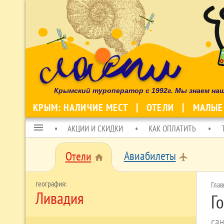
Крымский туроператор с 1992г. Мы знаем на
КРЫМ: НАЛИЧИЕ МЕСТ
ОТЕЛИ
МАЛЫЕ
menu
АКЦИИ И СКИДКИ
КАК ОПЛАТИТЬ
Авиабилеты
Отели
local_airport
home
Глав
Ливадия
Г
сан