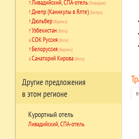
Ливадийский, СПА-отель
(Ливадия)
Днепр (Каникулы в Ялте)
(Гаспра)
Дюльбер
(Кореиз)
Узбекистан
(Ялта)
СОК Руссия
(Ялта)
Белоруссия
(Кореиз)
Санаторий Кирова
(Ялта)
Тр
Другие предложения
в этом регионе
В
Курортный отель
Ливадийский, СПА-отель