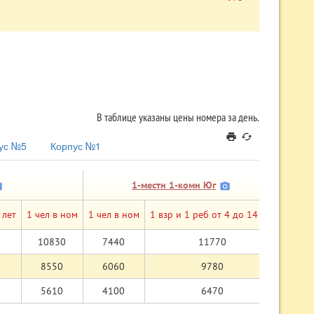
В таблице указаны цены номера за день.
print
cached
ус №5
Корпус №1
1-местн 1-комн Юг
alt
camera_alt
 лет
1 чел в ном
1 чел в ном
1 взр и 1 реб от 4 до 14 лет
2 чел 
10830
7440
11770
129
8550
6060
9780
104
5610
4100
6470
63