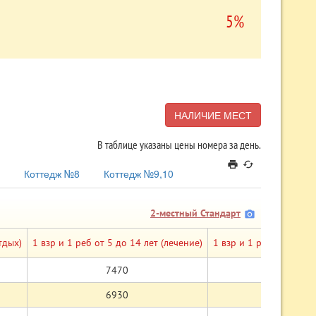
5%
НАЛИЧИЕ МЕСТ
В таблице указаны цены номера за день.
print
cached
Коттедж №8
Коттедж №9,10
2-местный Стандарт
camera_alt
тдых)
1 взр и 1 реб от 5 до 14 лет (лечение)
1 взр и 1 реб от 5 до 1
7470
6570
6930
6030