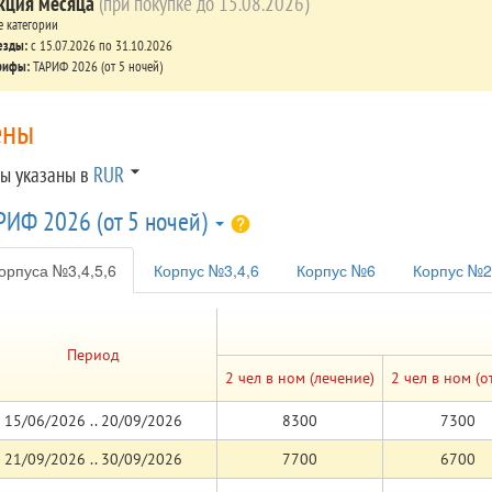
кция месяца
(при покупке до 15.08.2026)
е категории
езды:
c 15.07.2026 по 31.10.2026
рифы:
ТАРИФ 2026 (от 5 ночей)
ены
arrow_drop_down
ы указаны в
RUR
РИФ 2026 (от 5 ночей)
help_cicle
орпуса №3,4,5,6
Корпус №3,4,6
Корпус №6
Корпус №2
Период
2 чел в ном (лечение)
2 чел в ном (о
15/06/2026 .. 20/09/2026
8300
7300
21/09/2026 .. 30/09/2026
7700
6700