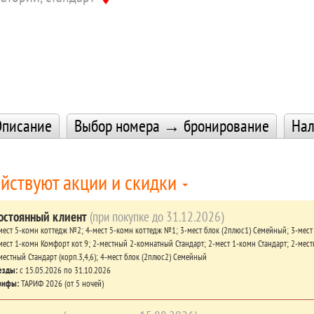
писание
Выбор номера → бронирование
Нал
йствуют акции и скидки
остоянный клиент
(при покупке до 31.12.2026)
мест 5-комн коттедж №2;
4-мест 5-комн коттедж №1;
3-мест блок (2плюс1) Семейный;
3-мест
мест 1-комн Комфорт кот. 9;
2-местный 2-комнатный Стандарт;
2-мест 1-комн Стандарт;
2-мест
местный Стандарт (корп.3,4,6);
4-мест блок (2плюс2) Семейный
езды:
c 15.05.2026 по 31.10.2026
рифы:
ТАРИФ 2026 (от 5 ночей)