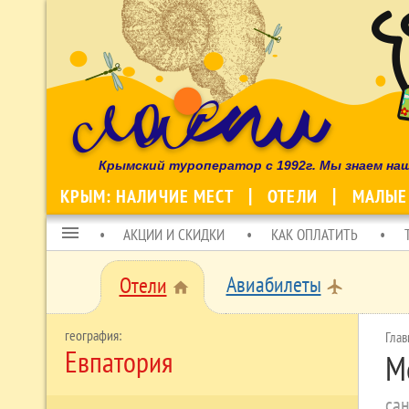
Крымский туроператор с 1992г. Мы знаем на
КРЫМ: НАЛИЧИЕ МЕСТ
ОТЕЛИ
МАЛЫЕ
menu
АКЦИИ И СКИДКИ
КАК ОПЛАТИТЬ
Авиабилеты
Отели
local_airport
home
Глав
Евпатория
М
сан