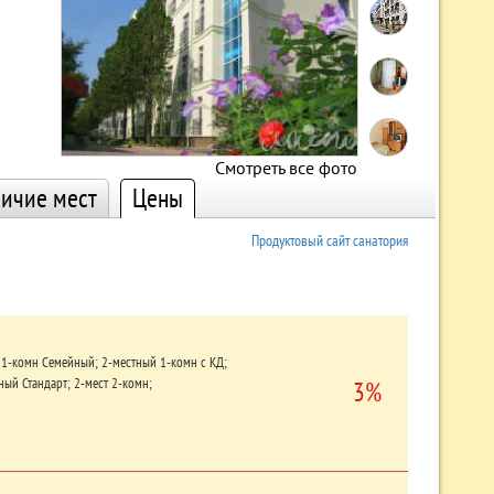
Смотреть все фото
ичие мест
Цены
Продуктовый сайт санатория
 1-комн Семейный;
2-местный 1-комн с КД;
ный Стандарт;
2-мест 2-комн;
3%