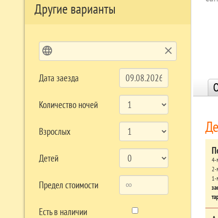
Другие варианты
language
clear
Дата заезда
О
Количество ночей
Де
Взрослых
П
Детей
4-
2-
1-
Предел стоимости
за
та
Есть в наличии