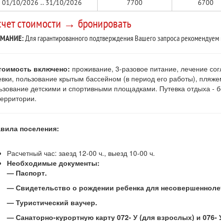
01/10/2026 .. 31/10/2026
7700
6700
счет стоимости → бронировать
МАНИЕ:
Для гарантированного подтверждения Вашего запроса рекомендуем
тоимость включено:
проживание, 3-разовое питание, лечение сог
евки, пользование крытым бассейном (в период его работы), пляжем
ьзование детскими и спортивными площадками. Путевка отдыха - бе
территории.
вила поселения:
Расчетный час: заезд 12-00 ч., выезд 10-00 ч.
Необходимые документы:
— Паспорт.
— Свидетельство о рождении ребенка для несовершенноле
— Туристический ваучер.
— Санаторно-курортную карту 072- У (для взрослых) и 076- У