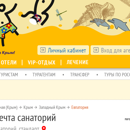
Личный кабинет
Вход для аг
exit_to_app
exit_to_app
ш Крым!
ЛЕЧЕНИЕ
 ОТЕЛИ
VIP-ОТДЫХ
ТУРИСТАМ
ТУРАГЕНТАМ
ТРАНСФЕР
ТУРЫ ПО РОС
ная (Крым)
Крым
Западный Крым
Евпатория
arrow_forward
arrow_forward
arrow_forward
ечта санаторий
пог
аторий, стандарт
location_on