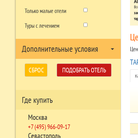
А
Вс
Только малые отели
за
та
Туры с лечением
Ц
Дополнительные условия
arrow_drop_down
Цен
ТА
СБРОС
ПОДОБРАТЬ ОТЕЛЬ
К
Где купить
Москва
+7 (495) 966-09-17
Севастополь