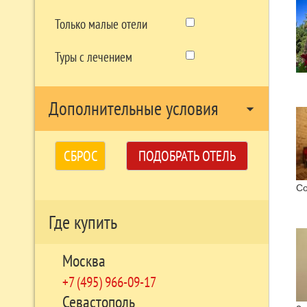
Сущ
бук
Только малые отели
Мес
при
Туры с лечением
Анд
уса
В 1
Дополнительные условия
пос
arrow_drop_down
А.С
В 1
СБРОС
ПОДОБРАТЬ ОТЕЛЬ
С я
Кар
Со
Где купить
Москва
+7 (495) 966-09-17
Севастополь