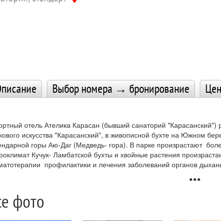
писание
Выбор номера → бронирование
Це
ортный отель Ателика Карасан (бывший санаторий "Карасанский") 
кового искусства "Карасанский", в живописной бухте на Южном бер
ендарной горы Аю-Даг (Медведь- гора). В парке произрастают боле
роклимат Кучук- Ламбатской бухты и хвойные растения произраста
матотерапии профилактики и лечения заболеваний органов дыхани
удистой системы.
more_horiz
курорте возможно размещение около 300 гостей и он ориентирован
се фото
е включено».
вание имения происходит от названия местности Карасан, «Кара-Ас