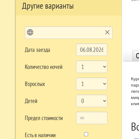
Другие варианты
language
clear
Дата заезда
О
Количество ночей
Кур
Взрослых
пар
лег
мик
Детей
кли
сос
Предел стоимости
На 
В
«Вс
Есть в наличии
Наз