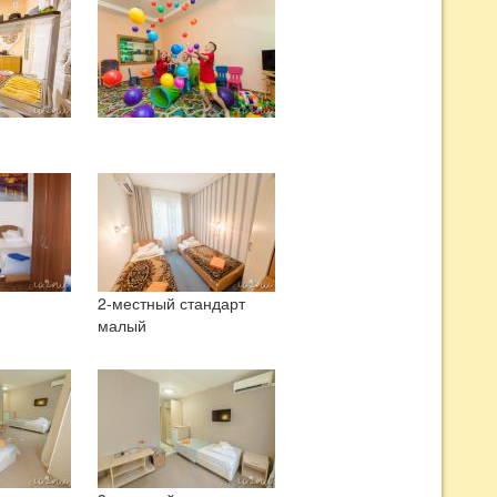
рсидского "Хорасан" (провинция Персии) – в переводе
ладший в память о своём пребывании в Персии.
естная, как Кучук-Ламбат, в начале XIX века
роздину. В 1839 году, после женитьбы на племяннице
 генерал Николай Раевский, потомки которого владели
 прежнего имения архитектором Карлом Эшлиманом был
Раевских. В имении бывал и друг семейства Раевских
ановленный бюст поэта около одного из домов имения.
 организован санаторий «Карасан».
Ателика» под своим новым названием Курорт «Ателика
2-местный стандарт
малый