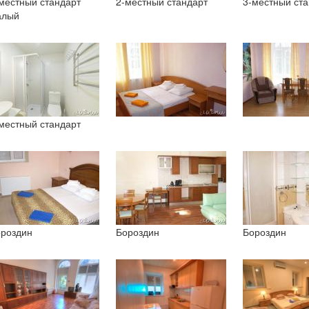
местный стандарт
2-местный стандарт
3-местный ста
алый
местный стандарт
роздин
Бороздин
Бороздин