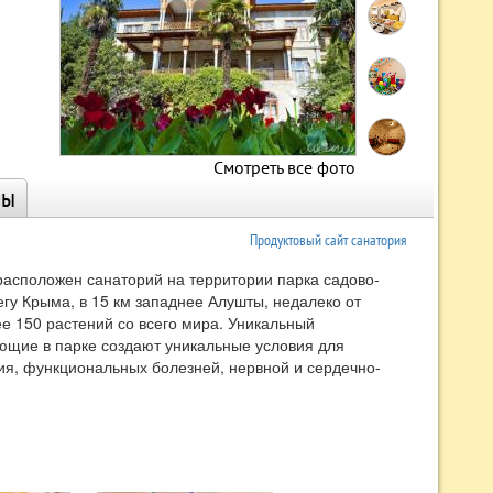
Смотреть все фото
ны
Продуктовый сайт санатория
расположен санаторий на территории парка садово-
егу Крыма, в 15 км западнее Алушты, недалеко от
е 150 растений со всего мира. Уникальный
ющие в парке создают уникальные условия для
я, функциональных болезней, нервной и сердечно-
 на семейный отдых родителей с детьми по системе
ан» (от крымско-тат. «Qara Asan», Кара Асан).