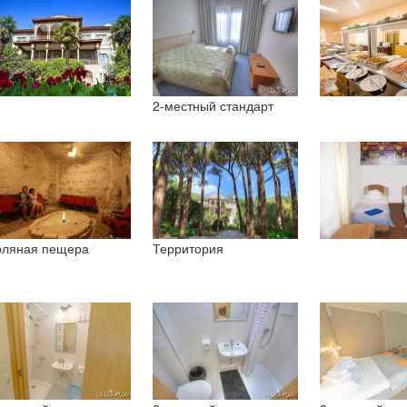
ествует предположение, что название местности происходит от пе
вально означающее «восход солнца, восток» и дал его Раевский-м
тность на берегу моря, к северо-востоку от Партенита, издревле изв
надлежала генерал-лейтенанту и сенатору Андрею Михайловичу Бо
рея Михайловича, дочери его брата владельцем имения становится
дьбой до 1917 года.
2-местный стандарт
885-1887 годах для сына генерала, Михайла Раевского, на месте
троен новый дом в неомавританском стиле , известный как дворец 
 Пушкин. В парке осталась память о нем – Пушкинская аллея и уст
920 году имение было национализировано, а в 1924 году в нём был
нваря 2018 года санаторий «Карасан» вошел в гостиничную сеть «
асан».
ляная пещера
Территория