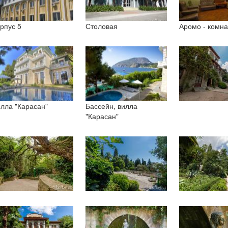
рпус 5
Столовая
Аромо - комна
лла "Карасан"
Бассейн, вилла
"Карасан"