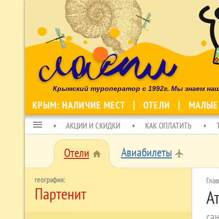
Крымский туроператор с 1992г. Мы знаем на
КРЫМ: НАЛИЧИЕ МЕСТ
ОТЕЛИ
МАЛЫЕ
menu
АКЦИИ И СКИДКИ
КАК ОПЛАТИТЬ
Авиабилеты
Отели
local_airport
home
Глав
Партенит
А
сан