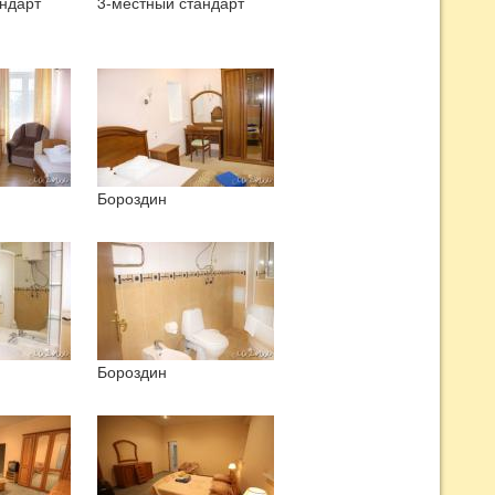
ндарт
3-местный стандарт
Бороздин
Бороздин