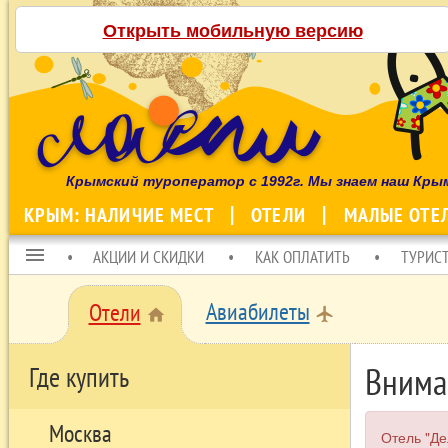
Открыть мобильную версию
Крымский туроператор с 1992г. Мы знаем наш Кры
КРЫМ: НАЛИЧИЕ МЕСТ
ОТЕЛИ
МАЛЫЕ ОТЕ
menu
АКЦИИ И СКИДКИ
КАК ОПЛАТИТЬ
ТУРИС
Авиабилеты
Отели
local_airport
home
Внима
Где купить
Москва
Отель "Де