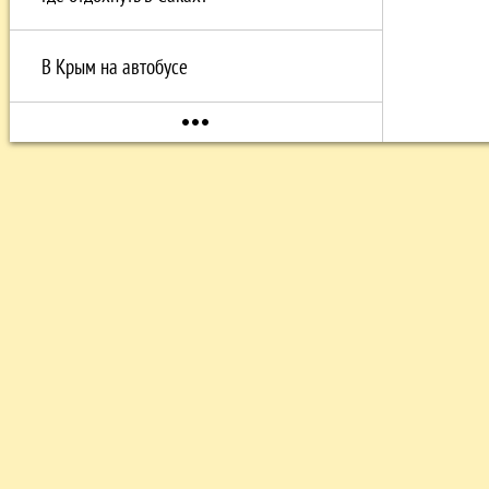
В Крым на автобусе
more_horiz