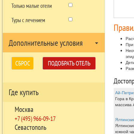
Только малые отели
Туры с лечением
Прави
Расч
Дополнительные условия
arrow_drop_down
При
Нео
эпи
СБРОС
ПОДОБРАТЬ ОТЕЛЬ
Дети
Раз
Достопр
Где купить
Ай-Петри
Гора в Кр
массива 
Москва
+7 (495) 966-09-17
Ялтински
Ялтински
Севастополь
южной ча