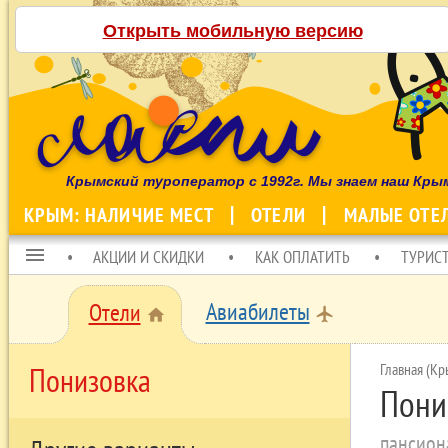
Открыть мобильную версию
Крымский туроператор с 1992г. Мы знаем наш Кры
КРЫМ: НАЛИЧИЕ МЕСТ
ОТЕЛИ
МАЛЫЕ ОТЕ
menu
АКЦИИ И СКИДКИ
КАК ОПЛАТИТЬ
ТУРИС
Авиабилеты
Отели
local_airport
home
Главная (Кр
Понизовка
Пони
пансион