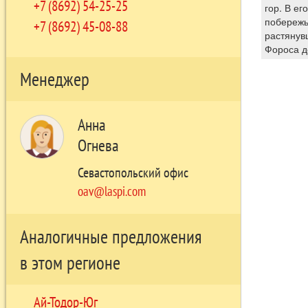
+7 (8692) 54-25-25
гор. В ег
побережь
+7 (8692) 45-08-88
растянув
Фороса д
Менеджер
Анна
Огнева
Севастопольский офис
oav@laspi.com
Аналогичные предложения
в этом регионе
Ай-Тодор-Юг