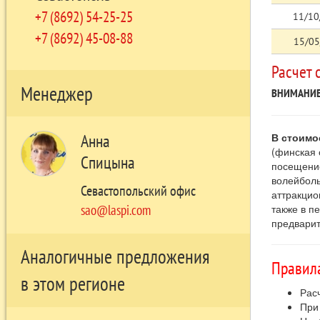
+7 (8692) 54-25-25
11/10
+7 (8692) 45-08-88
15/05
Расчет 
Менеджер
ВНИМАНИЕ
В стоимо
Анна
(финская 
Спицына
посещение 
волейболь
Севастопольский офис
аттракцио
также в п
sao@laspi.com
предварит
Аналогичные предложения
Правила
в этом регионе
Расч
При