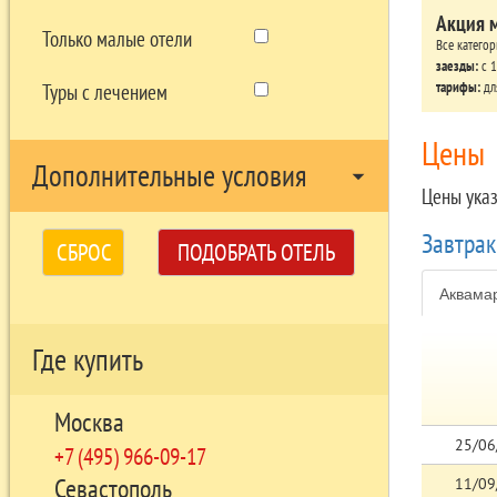
Акция 
Только малые отели
Все катего
заезды:
c 1
тарифы:
дл
Туры с лечением
Цены
Дополнительные условия
arrow_drop_down
Цены ука
Завтра
СБРОС
ПОДОБРАТЬ ОТЕЛЬ
Аквама
Где купить
Москва
25/06
+7 (495) 966-09-17
Севастополь
11/09