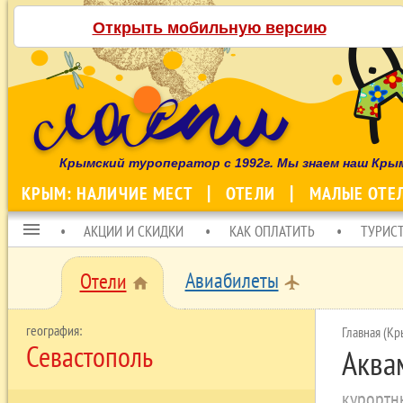
Открыть мобильную версию
Крымский туроператор с 1992г. Мы знаем наш Кры
КРЫМ: НАЛИЧИЕ МЕСТ
ОТЕЛИ
МАЛЫЕ ОТЕ
menu
АКЦИИ И СКИДКИ
КАК ОПЛАТИТЬ
ТУРИС
Авиабилеты
Отели
local_airport
home
Главная (Кр
Севастополь
Аква
курортн