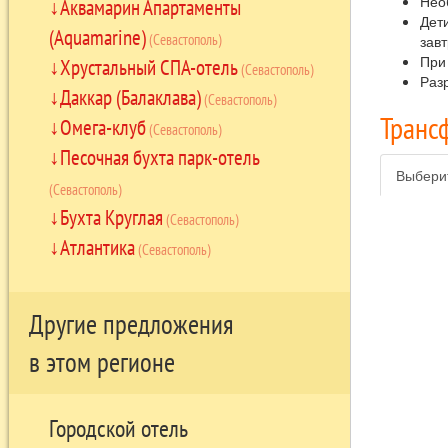
Нео
Аквамарин Апартаменты
Дет
(Aquamarine)
(Севастополь)
завт
При
Хрустальный СПА-отель
(Севастополь)
Раз
Даккар (Балаклава)
(Севастополь)
Транс
Омега-клуб
(Севастополь)
Песочная бухта парк-отель
Выбери
(Севастополь)
Бухта Круглая
(Севастополь)
Атлантика
(Севастополь)
Другие предложения
в этом регионе
Городской отель