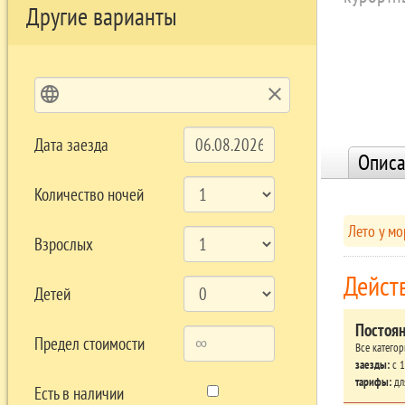
Другие варианты
language
clear
Дата заезда
Описа
Количество ночей
Лето у мо
Взрослых
Дейст
Детей
Постоя
Предел стоимости
Все катего
заезды:
c 1
тарифы:
дл
Есть в наличии