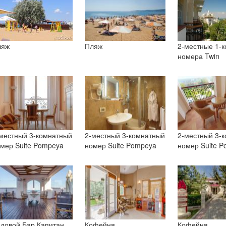
ляж
Пляж
2-местные 1-
номера Twin
местный 3-комнатный
2-местный 3-комнатный
2-местный 3-
мер Suite Pompeya
номер Suite Pompeya
номер Suite 
довой Бар Капитан
Кофейня
Кофейня