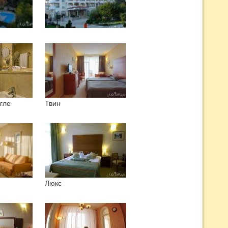
гле
Твин
Люкс