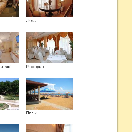
Люкс
митаж"
Ресторан
Пляж