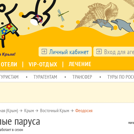
Личный кабинет
Вход для аг
exit_to_app
exit_to_app
ш Крым!
ЛЕЧЕНИЕ
 ОТЕЛИ
VIP-ОТДЫХ
ТУРИСТАМ
ТУРАГЕНТАМ
ТРАНСФЕР
ТУРЫ ПО РОС
ная (Крым)
Крым
Восточный Крым
Феодосия
arrow_forward
arrow_forward
arrow_forward
лые паруса
пого
аботает в сезон