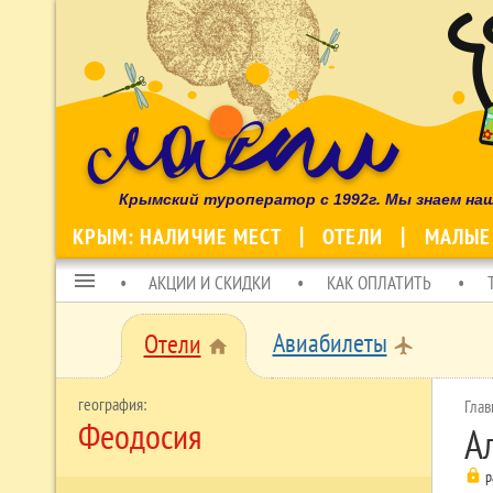
Крымский туроператор с 1992г. Мы знаем на
КРЫМ: НАЛИЧИЕ МЕСТ
ОТЕЛИ
МАЛЫЕ
menu
АКЦИИ И СКИДКИ
КАК ОПЛАТИТЬ
Авиабилеты
Отели
local_airport
home
Глав
Феодосия
А
lock
р