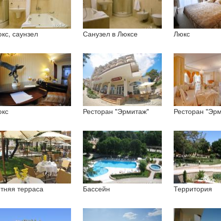
кс, саунзел
Санузел в Люксе
Люкс
кс
Ресторан "Эрмитаж"
Ресторан "Эр
тняя терраса
Бассейн
Территория