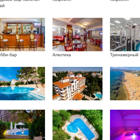
ей
бби-бар
Алкотека
Тренажерный 