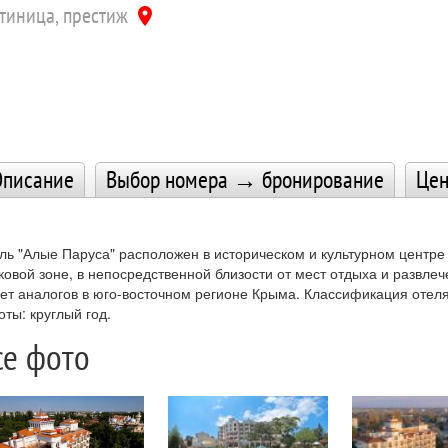
тиница, престиж
location_on
писание
Выбор номера → бронирование
Це
ль "Алые Паруса" расположен в историческом и культурном центре
ковой зоне, в непосредственной близости от мест отдыха и развлеч
ет аналогов в юго-восточном регионе Крыма. Классификация отеля
оты: круглый год.
се фото