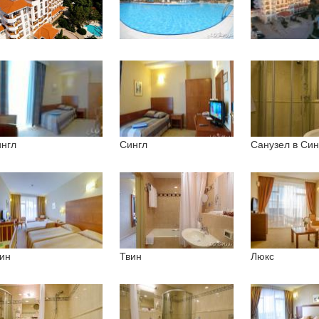
нгл
Сингл
Санузел в Син
ин
Твин
Люкс