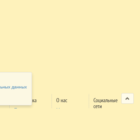
льных данных
Поддержка
О нас
Социальные
сети
Проверка
Мероприятия
м
заявки
Правила
поселения
Правила