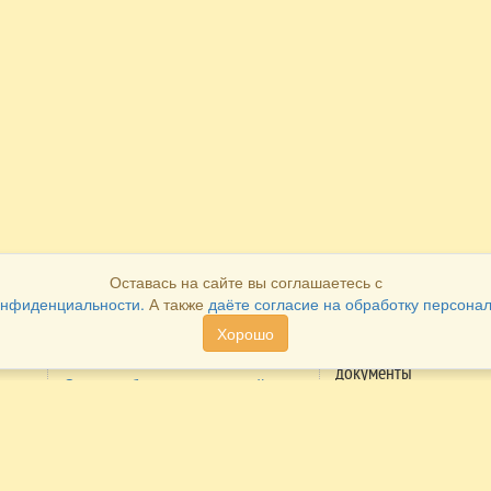
Оставась на сайте вы соглашаетесь с
онфиденциальности.
А также
даёте согласие на обработку персона
Хорошо
Как оплатить
Как получить
документы
Система быстрых платежей
Распечатать в лично
Оплата через личный кабинет
кабинете
ие
Cбербанка
Получить в наших
Оплата через личный кабинет
офисах
Альфа-банка