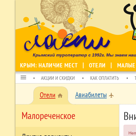
Крымский туроператор с 1992г. Мы знаем на
КРЫМ: НАЛИЧИЕ МЕСТ
ОТЕЛИ
МАЛЫЕ
menu
АКЦИИ И СКИДКИ
КАК ОПЛАТИТЬ
Авиабилеты
Отели
local_airport
home
Вн
Малореченское
Неп