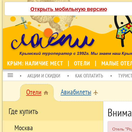
Открыть мобильную версию
Крымский туроператор с 1992г. Мы знаем наш Кры
КРЫМ: НАЛИЧИЕ МЕСТ
ОТЕЛИ
МАЛЫЕ ОТЕ
menu
АКЦИИ И СКИДКИ
КАК ОПЛАТИТЬ
ТУРИС
Авиабилеты
Отели
local_airport
home
Внима
Где купить
Москва
Отель "Ро