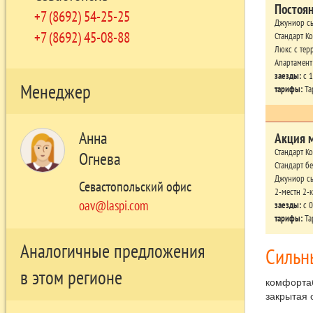
Постоя
+7 (8692) 54-25-25
Джуниор сь
+7 (8692) 45-08-88
Стандарт К
Люкс с терр
Апартамент
заезды:
c 1
Менеджер
тарифы:
Тар
Анна
Акция 
Стандарт Ко
Огнева
Стандарт бе
Джуниор сь
Севастопольский офис
2-местн 2-
oav@laspi.com
заезды:
c 0
тарифы:
Тар
Аналогичные предложения
Сильн
в этом регионе
комфортаб
закрытая 