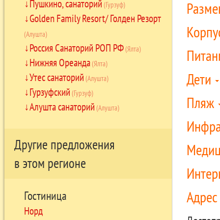
Пушкино, санаторий
Разм
(Гурзуф)
Golden Family Resort/ Голден Резорт
Корпу
(Алушта)
Россия Санаторий РОП РФ
(Ялта)
Питан
Нижняя Ореанда
(Ялта)
Дети
Утес санаторий
(Алушта)
Гурзуфский
(Гурзуф)
Пляж
Алушта санаторий
(Алушта)
Инфра
Другие предложения
Медиц
в этом регионе
Интер
Адре
Гостиница
Норд