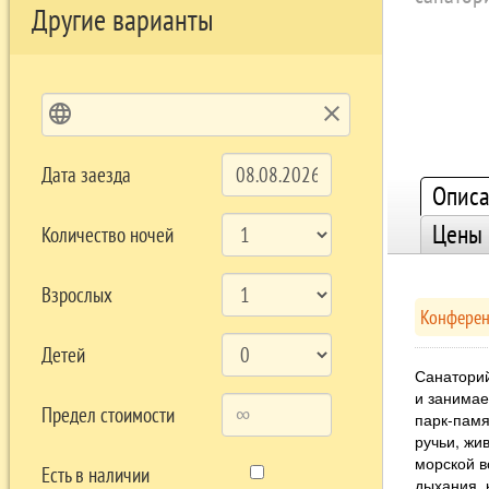
Другие варианты
language
clear
Дата заезда
Описа
Цены
Количество ночей
Взрослых
Конференц
Детей
Санаторий
и занимае
Предел стоимости
парк-памя
ручьи, жи
морской в
Есть в наличии
дыхания, 