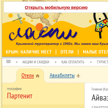
Открыть мобильную версию
Крымский туроператор с 1992г. Мы знаем наш Кры
КРЫМ: НАЛИЧИЕ МЕСТ
ОТЕЛИ
МАЛЫЕ ОТЕ
menu
АКЦИИ И СКИДКИ
КАК ОПЛАТИТЬ
ТУРИС
Авиабилеты
Отели
local_airport
home
Главная (Кр
Партенит
Айва
санатор