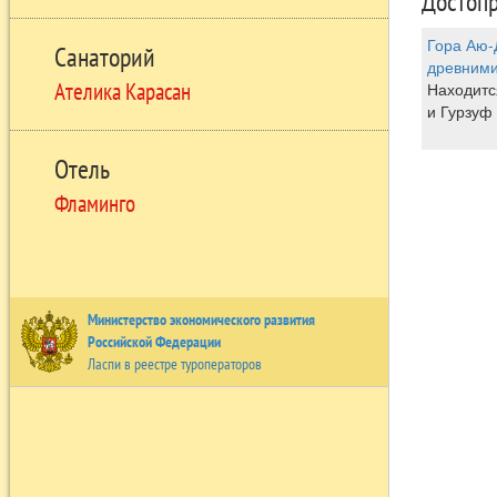
Достопр
Гора Аю-
Санаторий
древними
Ателика Карасан
Находитс
и Гурзуф
Отель
Фламинго
Министерство экономического развития
Российской Федерации
Ласпи в реестре туроператоров