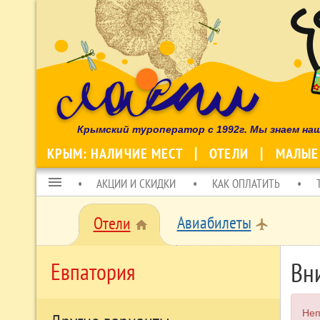
Крымский туроператор с 1992г. Мы знаем на
КРЫМ: НАЛИЧИЕ МЕСТ
ОТЕЛИ
МАЛЫЕ
menu
АКЦИИ И СКИДКИ
КАК ОПЛАТИТЬ
Авиабилеты
Отели
local_airport
home
Вн
Евпатория
Неп