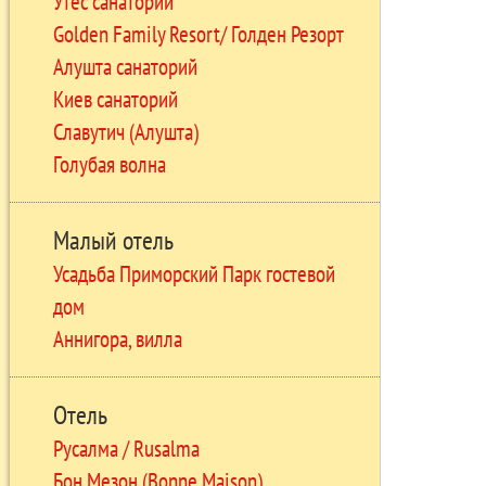
Утес санаторий
Golden Family Resort/ Голден Резорт
Алушта санаторий
Киев санаторий
Славутич (Алушта)
Голубая волна
Малый отель
Усадьба Приморский Парк гостевой
дом
Аннигора, вилла
Отель
Русалма / Rusalma
Бон Мезон (Bonne Maison)