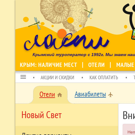
Крымский туроператор с 1992г. Мы знаем на
КРЫМ: НАЛИЧИЕ МЕСТ
ОТЕЛИ
МАЛЫЕ
menu
АКЦИИ И СКИДКИ
КАК ОПЛАТИТЬ
Авиабилеты
Отели
local_airport
home
Вн
Новый Свет
Неп