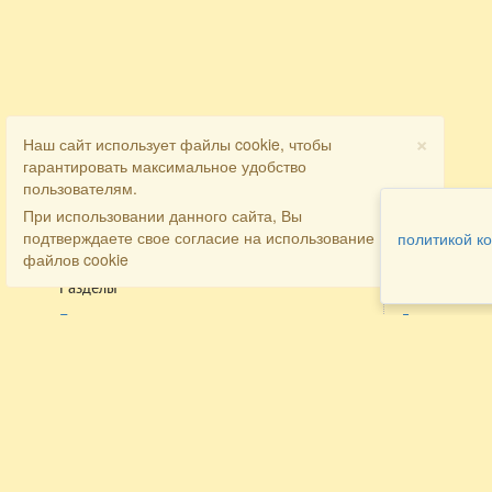
×
Наш сайт использует файлы cookie, чтобы
гарантировать максимальное удобство
пользователям.
При использовании данного сайта, Вы
подтверждаете свое согласие на использование
политикой к
файлов cookie
Разделы
Как заказать
Главная
Договора
Контакты
туристов
Мобильная версия
Бронирован
Все предложения
номера
Экскурсионные туры
Заказ
Достопримечательности Крыма
трансфера
Авиа
Заказ экскур
Туры за рубеж