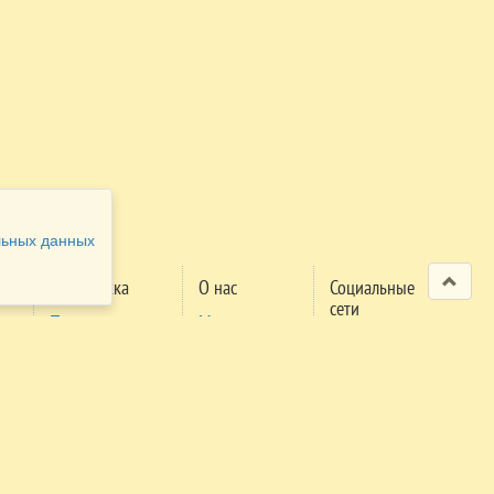
льных данных
Поддержка
О нас
Социальные
сети
Проверка
Мероприятия
м
заявки
Правила
поселения
Правила
трансфера
Экстренный
телефон